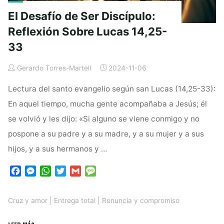
El Desafío de Ser Discípulo:
Reflexión Sobre Lucas 14,25-
33
Gerardo Torres-Martell
2024-11-06
Lectura del santo evangelio según san Lucas (14,25-33):
En aquel tiempo, mucha gente acompañaba a Jesús; él
se volvió y les dijo: «Si alguno se viene conmigo y no
pospone a su padre y a su madre, y a su mujer y a sus
hijos, y a sus hermanos y …
F
M
W
T
G
M
a
e
h
w
m
e
c
s
a
i
a
s
Cruz y amor
|
Entrega total
|
Renuncia y compromiso
e
s
t
t
i
s
b
e
s
t
l
a