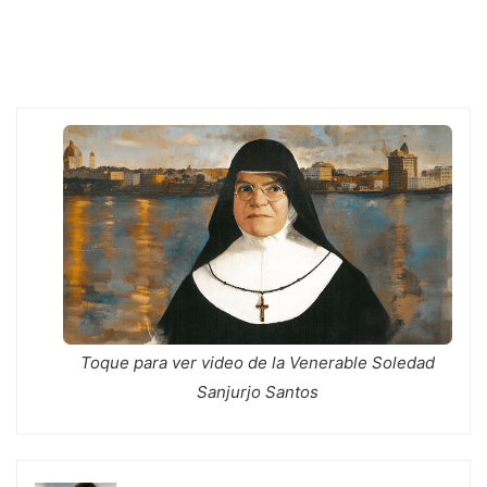
k
e
p
r
Toque para ver video de la Venerable Soledad
Sanjurjo Santos