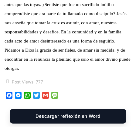
antes que las tuyas. ¿Sentiste que fue un sacrificio inútil o
comprendiste que era parte de tu llamado como discípulo? Jesús
nos enseña que tomar la cruz es asumir, con amor, nuestras
responsabilidades y desafíos. En la comunidad y en la familia,
cada acto de amor desinteresado es una forma de seguirlo.
Pidamos a Dios la gracia de ser fieles, de amar sin medida, y de
encontrar en la renuncia la plenitud que solo el amor divino puede
otorgar.
Post Views:
777
F
M
W
T
G
M
a
e
h
w
m
e
c
s
a
i
a
s
e
s
t
t
i
s
Descargar reflexión en Word
b
e
s
t
l
a
o
n
A
e
g
o
g
p
r
e