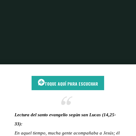
Inicio
Cruz y amor
El Desafío de Ser Discípulo: Reflexión Sobre Lucas
14,25-33
TOQUE AQUÍ PARA ESCUCHAR
Lectura del santo evangelio según san Lucas (14,25-
33):
En aquel tiempo, mucha gente acompañaba a Jesús; él