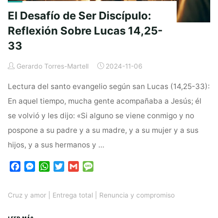
El Desafío de Ser Discípulo:
Reflexión Sobre Lucas 14,25-
33
Gerardo Torres-Martell
2024-11-06
Lectura del santo evangelio según san Lucas (14,25-33):
En aquel tiempo, mucha gente acompañaba a Jesús; él
se volvió y les dijo: «Si alguno se viene conmigo y no
pospone a su padre y a su madre, y a su mujer y a sus
hijos, y a sus hermanos y …
F
M
W
T
G
M
a
e
h
w
m
e
c
s
a
i
a
s
Cruz y amor
|
Entrega total
|
Renuncia y compromiso
e
s
t
t
i
s
b
e
s
t
l
a