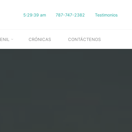
5:29:40 am
787-747-2382
Testimonios
ENIL
CRÓNICAS
CONTÁCTENOS