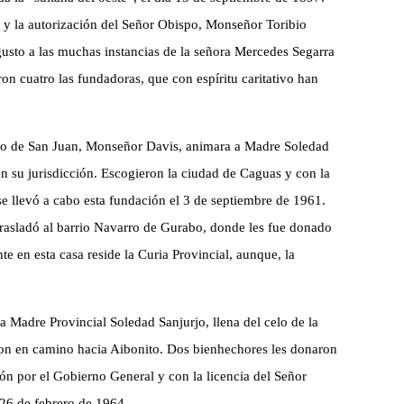
y la autorización del Señor Obispo, Monseñor Toribio
gusto a las muchas instancias de la señora Mercedes Segarra
on cuatro las fundadoras, que con espíritu caritativo han
po de San Juan, Monseñor Davis, animara a Madre Soledad
en su jurisdicción. Escogieron la ciudad de Caguas y con la
e llevó a cabo esta fundación el 3 de septiembre de 1961.
rasladó al barrio Navarro de Gurabo, donde les fue donado
e en esta casa reside la Curia Provincial, aunque, la
a Madre Provincial Soledad Sanjurjo, llena del celo de la
on en camino hacia Aibonito. Dos bienhechores les donaron
ión por el Gobierno General y con la licencia del Señor
26 de febrero de 1964.