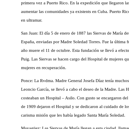
primera vez a Puerto Rico. En la expedición que llegaron l
aumentar las comunidades ya existents en Cuba. Puerto Rico
en ultramar.
San Juan: El día 5 de enero de 1887 las Siervas de María d
España, enviadas por Madre Soledad Torres. Fue la última 
año muere el 11 de octubre. Esta fundación se llevó a efec
Puig. Las Siervas se hacen cargo del Hospital de mujeres q
mujeres en recuperación.
Ponce: La Rvdma. Madre General Josefa Díaz tenía muchos d
Leoncio García, se llevó a cabo el deseo de la Madre. Las 
costeaban un Hospital – Asilo. Con gusto se encargaron del 
de 1909 dejaron el Hospital y se dedicaron al cuidado de lo
carisma misión que les había legado Santa María Soledad.
Mayagüez: Las Siervas de María llegan a esta ciudad, llamad