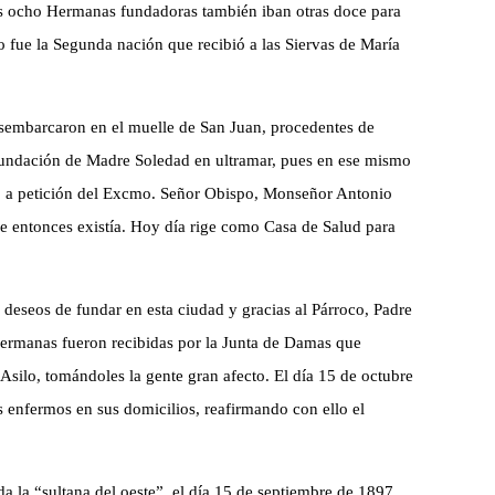
as ocho Hermanas fundadoras también iban otras doce para
 fue la Segunda nación que recibió a las Siervas de María
esembarcaron en el muelle de San Juan, procedentes de
fundación de Madre Soledad en ultramar, pues en ese mismo
to a petición del Excmo. Señor Obispo, Monseñor Antonio
ue entonces existía. Hoy día rige como Casa de Salud para
eseos de fundar en esta ciudad y gracias al Párroco, Padre
Hermanas fueron recibidas por la Junta de Damas que
Asilo, tomándoles la gente gran afecto. El día 15 de octubre
s enfermos en sus domicilios, reafirmando con ello el
a la “sultana del oeste”, el día 15 de septiembre de 1897.