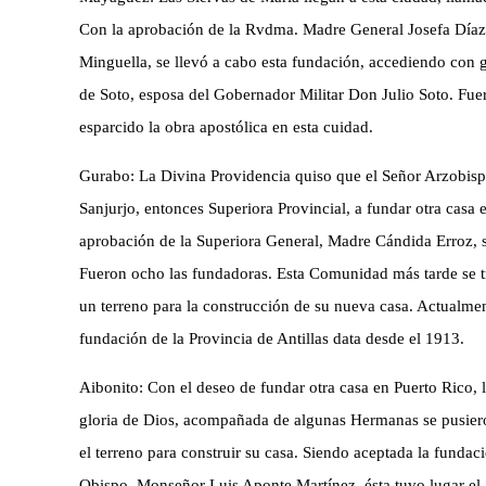
Con la aprobación de la Rvdma. Madre General Josefa Díaz 
Minguella, se llevó a cabo esta fundación, accediendo con 
de Soto, esposa del Gobernador Militar Don Julio Soto. Fuer
esparcido la obra apostólica en esta cuidad.
Gurabo: La Divina Providencia quiso que el Señor Arzobis
Sanjurjo, entonces Superiora Provincial, a fundar otra casa 
aprobación de la Superiora General, Madre Cándida Erroz, s
Fueron ocho las fundadoras. Esta Comunidad más tarde se t
un terreno para la construcción de su nueva casa. Actualment
fundación de la Provincia de Antillas data desde el 1913.
Aibonito: Con el deseo de fundar otra casa en Puerto Rico, l
gloria de Dios, acompañada de algunas Hermanas se pusier
el terreno para construir su casa. Siendo aceptada la fundac
Obispo, Monseñor Luis Aponte Martínez, ésta tuvo lugar el 