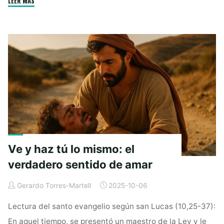
"Cuando
LEER MÁS
o
n
A
e
g
o
g
p
r
e
Jesús
k
e
p
reúne
r
y
cuida
a
los
suyos"
Ve y haz tú lo mismo: el
verdadero sentido de amar
Gerardo Torres-Martell
2025-10-06
Lectura del santo evangelio según san Lucas (10,25-37):
En aquel tiempo, se presentó un maestro de la Ley y le