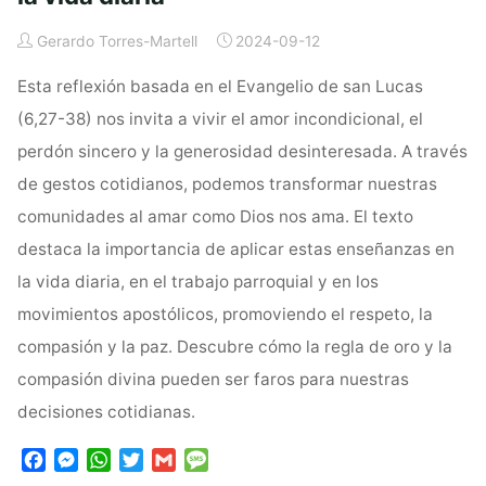
Gerardo Torres-Martell
2024-09-12
Esta reflexión basada en el Evangelio de san Lucas
(6,27-38) nos invita a vivir el amor incondicional, el
perdón sincero y la generosidad desinteresada. A través
de gestos cotidianos, podemos transformar nuestras
comunidades al amar como Dios nos ama. El texto
destaca la importancia de aplicar estas enseñanzas en
la vida diaria, en el trabajo parroquial y en los
movimientos apostólicos, promoviendo el respeto, la
compasión y la paz. Descubre cómo la regla de oro y la
compasión divina pueden ser faros para nuestras
decisiones cotidianas.
F
M
W
T
G
M
a
e
h
w
m
e