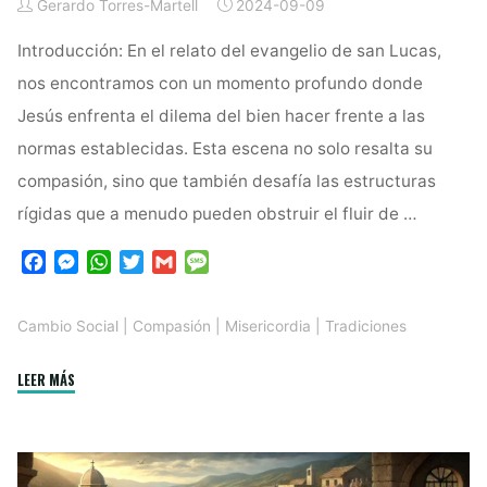
Gerardo Torres-Martell
2024-09-09
Introducción: En el relato del evangelio de san Lucas,
nos encontramos con un momento profundo donde
Jesús enfrenta el dilema del bien hacer frente a las
normas establecidas. Esta escena no solo resalta su
compasión, sino que también desafía las estructuras
rígidas que a menudo pueden obstruir el fluir de …
F
M
W
T
G
M
a
e
h
w
m
e
c
s
a
i
a
s
Cambio Social
|
Compasión
|
Misericordia
|
Tradiciones
e
s
t
t
i
s
b
e
s
t
l
a
"Misericordia
LEER MÁS
o
n
A
e
g
o
g
p
r
e
sobre
k
e
p
Legalismo:
r
Un