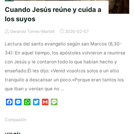
Cuando Jesús reúne y cuida a
los suyos
Gerardo Torres-Martell
2026-02-07
Lectura del santo evangelio según san Marcos (6,30-
34): En aquel tiempo, los apóstoles volvieron a reunirse
con Jesús y le contaron todo lo que habían hecho y
enseñado.Él les dijo: «Venid vosotros solos a un sitio
tranquilo a descansar un poco.»Porque eran tantos los
que iban y venían que no …
F
M
W
T
G
M
a
e
h
w
m
e
c
s
a
i
a
s
Compasión
e
s
t
t
i
s
b
e
s
t
l
a