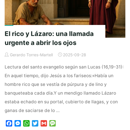
sentido
de
amar"
El rico y Lázaro: una llamada
urgente a abrir los ojos
Gerardo Torres-Martell
2025-09-28
Lectura del santo evangelio según san Lucas (16,19-31):
En aquel tiempo, dijo Jesús a los fariseos:«Había un
hombre rico que se vestía de púrpura y de lino y
banqueteaba cada día.Y un mendigo llamado Lázaro
estaba echado en su portal, cubierto de llagas, y con
ganas de saciarse de lo …
F
M
W
T
G
M
a
e
h
w
m
e