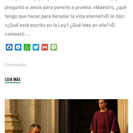
preguntó a Jesús para ponerlo a prueba: «Maestro, ¿qué
tengo que hacer para heredar la vida eterna?»Él le dijo:
«¿Qué está escrito en la Ley? ¿Qué lees en ella?»Él
contestó: …
F
M
W
T
G
M
a
e
h
w
m
e
c
s
a
i
a
s
Compasión
e
s
t
t
i
s
b
e
s
t
l
a
"Ve
LEER MÁS
o
n
A
e
g
o
g
p
r
e
y
k
e
p
haz
r
tú
lo
mismo:
el
verdadero