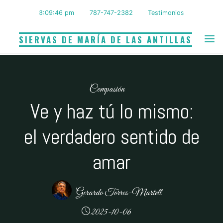
Saltar
8:09:47 pm
787-747-2382
Testimonios
al
contenido
SIERVAS DE MARÍA DE LAS ANTILLAS
Compasión
Ve y haz tú lo mismo:
el verdadero sentido de
amar
Gerardo Torres-Martell
2025-10-06