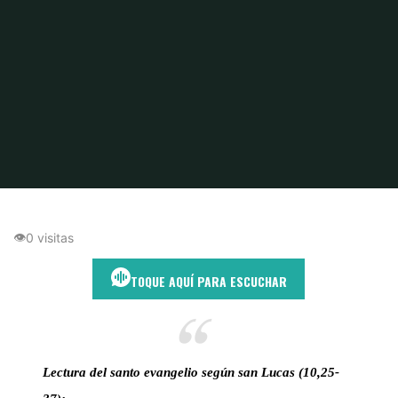
Inicio
Compasión
Ve y haz tú lo mismo: el verdadero sentido de amar
👁
0 visitas
TOQUE AQUÍ PARA ESCUCHAR
Lectura del santo evangelio según san Lucas (10,25-