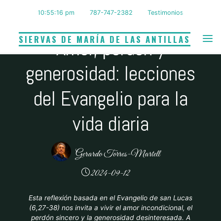
Amor incondicional
|
Compasión
|
Generosidad
Saltar
10:55:17 pm
787-747-2382
Testimonios
al
cristiana
contenido
SIERVAS DE MARÍA DE LAS ANTILLAS
Amor, perdón y
generosidad: lecciones
del Evangelio para la
vida diaria
Gerardo Torres-Martell
2024-09-12
Esta reflexión basada en el Evangelio de san Lucas
(6,27-38) nos invita a vivir el amor incondicional, el
perdón sincero y la generosidad desinteresada. A