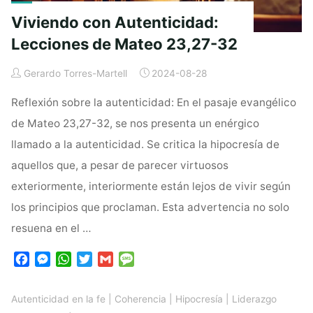
Viviendo con Autenticidad:
Lecciones de Mateo 23,27-32
Gerardo Torres-Martell
2024-08-28
Reflexión sobre la autenticidad: En el pasaje evangélico
de Mateo 23,27-32, se nos presenta un enérgico
llamado a la autenticidad. Se critica la hipocresía de
aquellos que, a pesar de parecer virtuosos
exteriormente, interiormente están lejos de vivir según
los principios que proclaman. Esta advertencia no solo
resuena en el …
F
M
W
T
G
M
a
e
h
w
m
e
c
s
a
i
a
s
Autenticidad en la fe
|
Coherencia
|
Hipocresía
|
Liderazgo
e
s
t
t
i
s