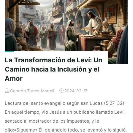
Plena:
Reflexiones
sobre
Juan
3,5a.7b-
15"
La Transformación de Leví: Un
Camino hacia la Inclusión y el
Amor
Gerardo Torres-Martell
2024-02-17
Lectura del santo evangelio según san Lucas (5,27-32):
En aquel tiempo, vio Jesús a un publicano llamado Leví,
sentado al mostrador de los impuestos, y le
dijo:«Sígueme».Él, dejándolo todo, se levantó y lo siguió.