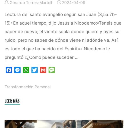
Gerardo Torres-Martell
2024-04-09
Lectura del santo evangelio según san Juan (3,5a.7b-
15): En aquel tiempo, dijo Jesús a Nicodemo:«Tenéis que
nacer de nuevo; el viento sopla donde quiere y oyes su
ruido, pero no sabes de dónde viene ni adónde va. Así
es todo el que ha nacido del Espíritu».Nicodemo le
preguntó:«¿Cómo puede suceder …
F
M
W
T
G
M
a
e
h
w
m
e
c
s
a
i
a
s
Transformación Personal
e
s
t
t
i
s
b
e
s
t
l
a
"Renacer
LEER MÁS
o
n
A
e
g
o
g
p
r
e
para
k
e
p
una
r
Vida