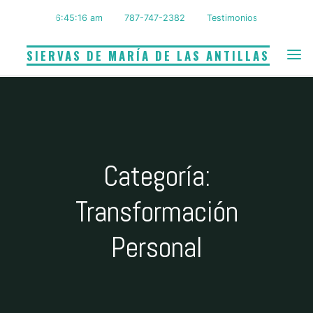
Saltar
6:45:17 am
787-747-2382
Testimonios
al
contenido
SIERVAS DE MARÍA DE LAS ANTILLAS
Categoría:
Transformación
Personal