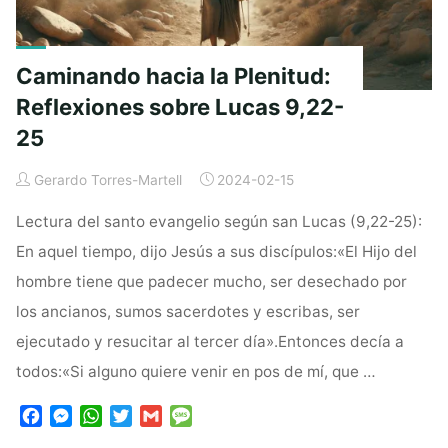
y
el
Amor"
Caminando hacia la Plenitud:
Reflexiones sobre Lucas 9,22-
25
Gerardo Torres-Martell
2024-02-15
Lectura del santo evangelio según san Lucas (9,22-25):
En aquel tiempo, dijo Jesús a sus discípulos:«El Hijo del
hombre tiene que padecer mucho, ser desechado por
los ancianos, sumos sacerdotes y escribas, ser
ejecutado y resucitar al tercer día».Entonces decía a
todos:«Si alguno quiere venir en pos de mí, que …
F
M
W
T
G
M
a
e
h
w
m
e