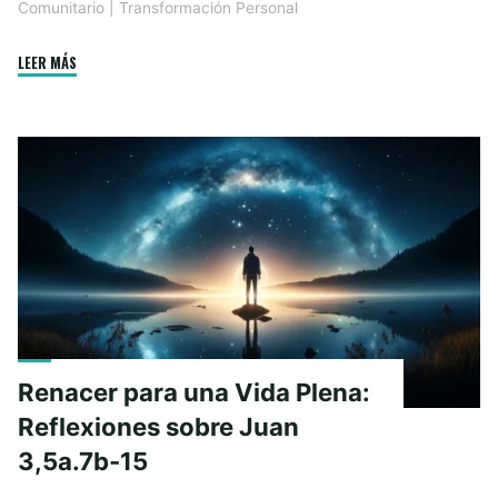
Comunitario
|
Transformación Personal
b
e
s
t
l
a
o
n
A
e
g
o
g
p
r
e
"Viviendo
LEER MÁS
k
e
p
con
r
Autenticidad:
Lecciones
de
Mateo
23,27-
32"
Renacer para una Vida Plena:
Reflexiones sobre Juan
3,5a.7b-15