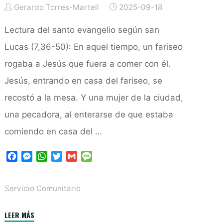
después’"
Gerardo Torres-Martell
2025-09-18
Lectura del santo evangelio según san
Lucas (7,36-50): En aquel tiempo, un fariseo
rogaba a Jesús que fuera a comer con él.
Jesús, entrando en casa del fariseo, se
recostó a la mesa. Y una mujer de la ciudad,
una pecadora, al enterarse de que estaba
comiendo en casa del …
F
M
W
T
G
M
a
e
h
w
m
e
c
s
a
i
a
s
Servicio Comunitario
e
s
t
t
i
s
b
e
s
t
l
a
o
n
A
e
g
"El
LEER MÁS
o
g
p
r
e