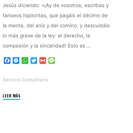
Jesús diciendo: «¡Ay de vosotros, escribas y
fariseos hipócritas, que pagáis el décimo de
la menta, del anís y del comino, y descuidáis
lo más grave de la ley: el derecho, la
compasión y la sinceridad! Esto es …
F
M
W
T
G
M
a
e
h
w
m
e
c
s
a
i
a
s
Servicio Comunitario
e
s
t
t
i
s
b
e
s
t
l
a
o
n
A
e
g
"Justicia,
LEER MÁS
o
g
p
r
e
misericordia
k
e
p
y
r
fidelidad:
el