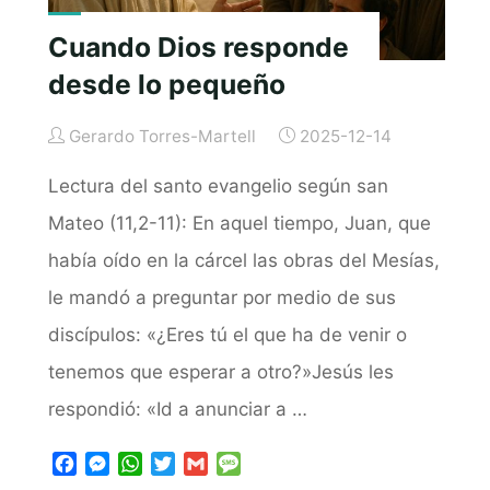
Cuando Dios responde
desde lo pequeño
Gerardo Torres-Martell
2025-12-14
Lectura del santo evangelio según san
Mateo (11,2-11): En aquel tiempo, Juan, que
había oído en la cárcel las obras del Mesías,
le mandó a preguntar por medio de sus
discípulos: «¿Eres tú el que ha de venir o
tenemos que esperar a otro?»Jesús les
respondió: «Id a anunciar a …
F
M
W
T
G
M
a
e
h
w
m
e