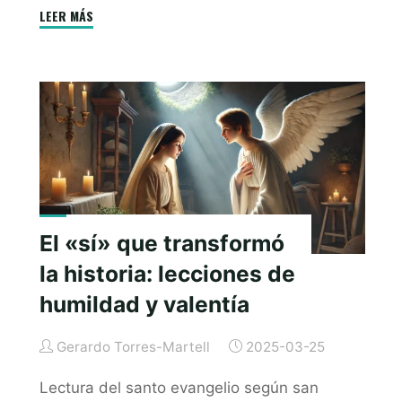
o
n
A
e
g
"Cuando
LEER MÁS
o
g
p
r
e
admirar
k
e
p
no
r
basta:
del
asombro
al
compromiso"
El «sí» que transformó
la historia: lecciones de
humildad y valentía
Gerardo Torres-Martell
2025-03-25
Lectura del santo evangelio según san