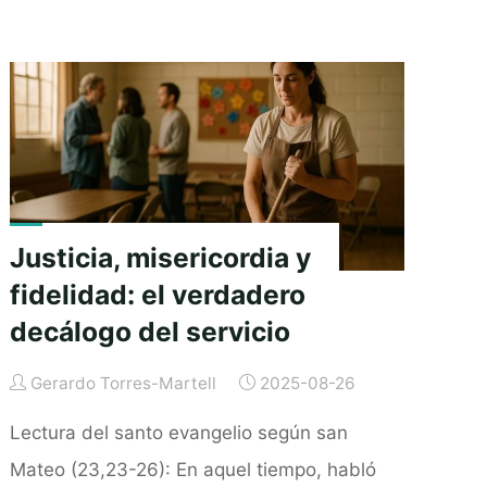
perfume
k
e
p
del
r
perdón
que
transforma
la
vida"
Justicia, misericordia y
fidelidad: el verdadero
decálogo del servicio
Gerardo Torres-Martell
2025-08-26
Lectura del santo evangelio según san
Mateo (23,23-26): En aquel tiempo, habló