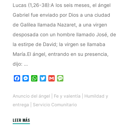
Lucas (1,26-38):A los seis meses, el ángel
Gabriel fue enviado por Dios a una ciudad
de Galilea llamada Nazaret, a una virgen
desposada con un hombre llamado José, de
la estirpe de David; la virgen se llamaba
María.El ángel, entrando en su presencia,
dijo: …
F
M
W
T
G
M
a
e
h
w
m
e
c
s
a
i
a
s
Anuncio del ángel
|
Fe y valentía
|
Humildad y
e
s
t
t
i
s
b
e
s
t
l
a
entrega
|
Servicio Comunitario
o
n
A
e
g
o
g
p
r
e
"El
LEER MÁS
k
e
p
«sí»