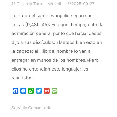
Gerardo Torres-Martell
2025-09-27
Lectura del santo evangelio según san
Lucas (9,43b-45): En aquel tiempo, entre la
admiración general por lo que hacia, Jesús
dijo a sus discípulos: «Meteos bien esto en
la cabeza: al Hijo del hombre lo van a
entregar en manos de los hombres.»Pero
ellos no entendían este lenguaje; les
resultaba …
F
M
W
T
G
M
a
e
h
w
m
e
c
s
a
i
a
s
Servicio Comunitario
e
s
t
t
i
s
b
e
s
t
l
a