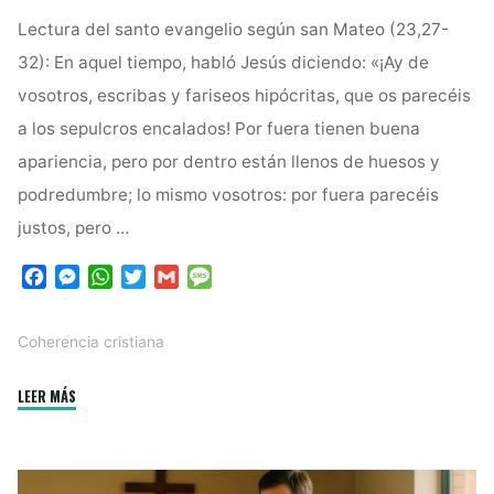
Lectura del santo evangelio según san Mateo (23,27-
32): En aquel tiempo, habló Jesús diciendo: «¡Ay de
vosotros, escribas y fariseos hipócritas, que os parecéis
a los sepulcros encalados! Por fuera tienen buena
apariencia, pero por dentro están llenos de huesos y
podredumbre; lo mismo vosotros: por fuera parecéis
justos, pero …
F
M
W
T
G
M
a
e
h
w
m
e
c
s
a
i
a
s
Coherencia cristiana
e
s
t
t
i
s
b
e
s
t
l
a
"“Sepulcros
LEER MÁS
o
n
A
e
g
o
g
p
r
e
blanqueados”:
k
e
p
Cuando
r
la