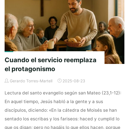
fe
se
convierte
en
fachada"
Cuando el servicio reemplaza
el protagonismo
Gerardo Torres-Martell
2025-08-23
Lectura del santo evangelio según san Mateo (23,1-12):
En aquel tiempo, Jesús habló a la gente y a sus
discípulos, diciendo: «En la cátedra de Moisés se han
sentado los escribas y los fariseos: haced y cumplid lo
que os digan; pero no hagáis lo que ellos hacen, porque