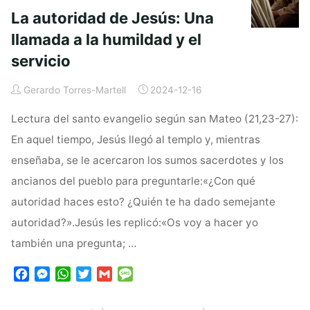
La autoridad de Jesús: Una
llamada a la humildad y el
servicio
Gerardo Torres-Martell
2024-12-16
Lectura del santo evangelio según san Mateo (21,23-27):
En aquel tiempo, Jesús llegó al templo y, mientras
enseñaba, se le acercaron los sumos sacerdotes y los
ancianos del pueblo para preguntarle:«¿Con qué
autoridad haces esto? ¿Quién te ha dado semejante
autoridad?».Jesús les replicó:«Os voy a hacer yo
también una pregunta; …
F
M
W
T
G
M
a
e
h
w
m
e
c
s
a
i
a
s