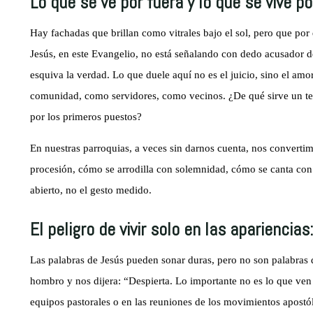
Lo que se ve por fuera y lo que se vive po
Hay fachadas que brillan como vitrales bajo el sol, pero que por
Jesús, en este Evangelio, no está señalando con dedo acusador d
esquiva la verdad. Lo que duele aquí no es el juicio, sino el am
comunidad, como servidores, como vecinos. ¿De qué sirve un tem
por los primeros puestos?
En nuestras parroquias, a veces sin darnos cuenta, nos convert
procesión, cómo se arrodilla con solemnidad, cómo se canta con 
abierto, no el gesto medido.
El peligro de vivir solo en las apariencias:
Las palabras de Jesús pueden sonar duras, pero no son palabras 
hombro y nos dijera: “Despierta. Lo importante no es lo que ven d
equipos pastorales o en las reuniones de los movimientos apostóli