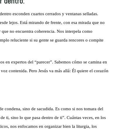
r dentro:
 dentro esconden cuartos cerrados y ventanas selladas.
esde lejos. Está mirando de frente, con esa mirada que no
or que no encuentra coherencia. Nos interpela como
plo reluciente si su gente se guarda rencores o compite
imos en expertos del “parecer”. Sabemos cómo se camina en
voz contenida. Pero Jesús va más allá: Él quiere el corazón
de condena, sino de sacudida. Es como si nos tomara del
e ti, sino lo que pasa dentro de ti”. Cuántas veces, en los
cos, nos enfocamos en organizar bien la liturgia, los