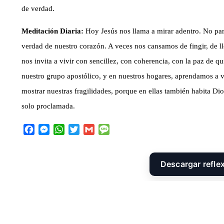
de verdad.
Meditación Diaria:
Hoy Jesús nos llama a mirar adentro. No para
verdad de nuestro corazón. A veces nos cansamos de fingir, de ll
nos invita a vivir con sencillez, con coherencia, con la paz de q
nuestro grupo apostólico, y en nuestros hogares, aprendamos a v
mostrar nuestras fragilidades, porque en ellas también habita Di
solo proclamada.
F
M
W
T
G
M
a
e
h
w
m
e
c
s
a
i
a
s
e
s
t
t
i
s
Descargar refle
b
e
s
t
l
a
o
n
A
e
g
o
g
p
r
e
k
e
p
r