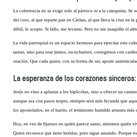
La coherencia no se exige solo al párroco ni a la catequista. Se n
del coro, al que reparte pan en Cáritas, al que lleva la cruz en la
débil, lo acepto. Si fallo, me levanto. Pero no me maquillo el alm
La vida parroquial es un espacio hermoso para ejercitar esta coh
tareas, sino para orar juntos, escucharnos, corregirnos con cari
oración. Que cada quien, con su forma de ser, aporte autenticida
La esperanza de los corazones sinceros:
Jesús no vino a aplastar a los hipócritas, sino a ofrecer un cam
aunque sea con pasos torpes, siempre será más fecunda que aquell
los apostolados, en el barrio, el testimonio humilde arrastra más 
Hoy, en vez de fijarnos en quién parece santo, miremos quién vi
Quien reconoce que tiene heridas, pero sigue amando. Porque esos