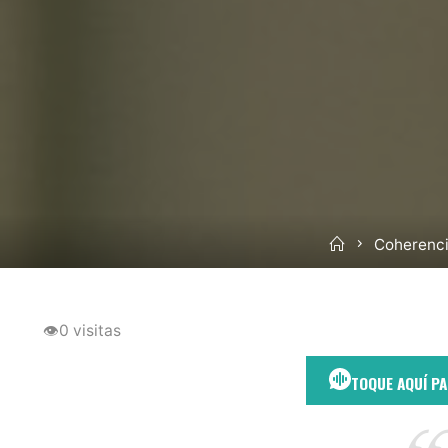
Inicio
Coherenci
👁
0 visitas
TOQUE AQUÍ P