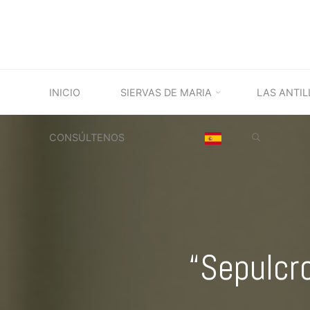
Saltar
al
contenido
INICIO
SIERVAS DE MARIA
LAS ANTIL
BUSCAR
CONSÚLTENOS
“Sepulcr