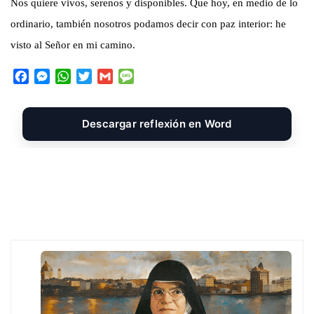
Nos quiere vivos, serenos y disponibles. Que hoy, en medio de lo
ordinario, también nosotros podamos decir con paz interior: he
visto al Señor en mi camino.
F
M
W
T
G
M
a
e
h
w
m
e
c
s
a
i
a
s
e
s
t
t
i
s
Descargar reflexión en Word
b
e
s
t
l
a
o
n
A
e
g
o
g
p
r
e
k
e
p
r