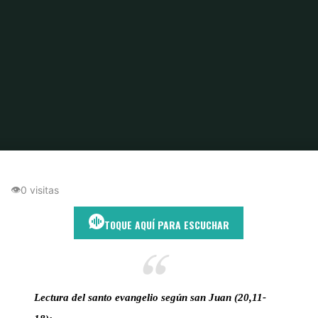
Inicio
María Magdalena
El sepulcro vacío y la voz que devuelve la
esperanza
👁
0 visitas
TOQUE AQUÍ PARA ESCUCHAR
Lectura del santo evangelio según san Juan (20,11-