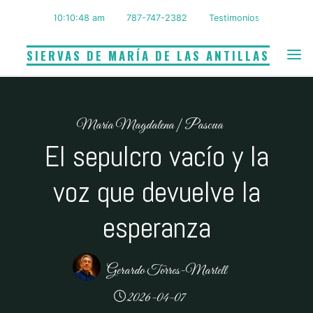
Saltar
10:10:49 am
787-747-2382
Testimonios
al
contenido
SIERVAS DE MARÍA DE LAS ANTILLAS
María Magdalena
|
Pascua
El sepulcro vacío y la
voz que devuelve la
esperanza
Gerardo Torres-Martell
2026-04-07