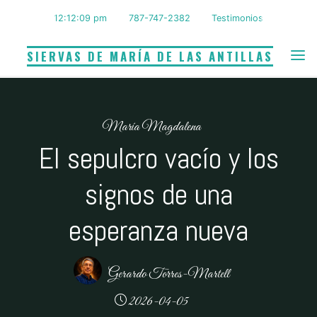
Saltar
12:12:10 pm
787-747-2382
Testimonios
al
contenido
SIERVAS DE MARÍA DE LAS ANTILLAS
María Magdalena
El sepulcro vacío y los
signos de una
esperanza nueva
Gerardo Torres-Martell
2026-04-05