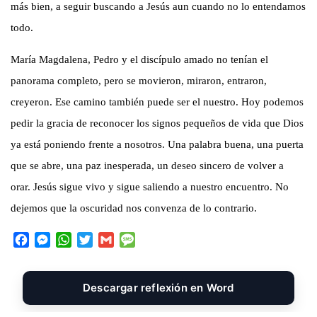
más bien, a seguir buscando a Jesús aun cuando no lo entendamos
todo.
María Magdalena, Pedro y el discípulo amado no tenían el
panorama completo, pero se movieron, miraron, entraron,
creyeron. Ese camino también puede ser el nuestro. Hoy podemos
pedir la gracia de reconocer los signos pequeños de vida que Dios
ya está poniendo frente a nosotros. Una palabra buena, una puerta
que se abre, una paz inesperada, un deseo sincero de volver a
orar. Jesús sigue vivo y sigue saliendo a nuestro encuentro. No
dejemos que la oscuridad nos convenza de lo contrario.
F
M
W
T
G
M
a
e
h
w
m
e
c
s
a
i
a
s
e
s
t
t
i
s
Descargar reflexión en Word
b
e
s
t
l
a