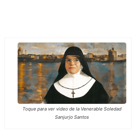
o
n
A
e
g
o
g
p
r
e
k
e
p
r
Toque para ver video de la Venerable Soledad
Sanjurjo Santos