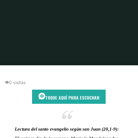
Inicio
María Magdalena
El sepulcro vacío y los signos de una esperanza
nueva
👁
0 visitas
TOQUE AQUÍ PARA ESCUCHAR
Lectura del santo evangelio según san Juan (20,1-9):