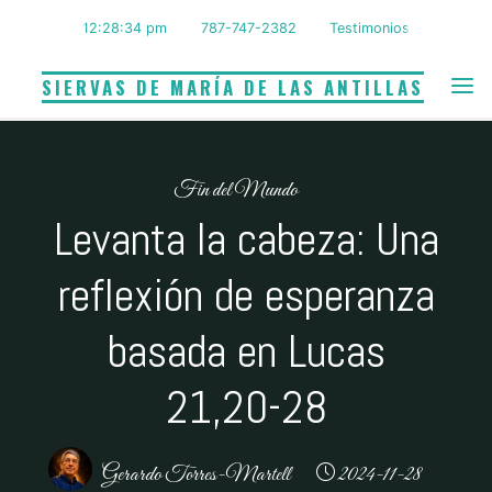
Saltar
12:28:35 pm
787-747-2382
Testimonios
al
contenido
SIERVAS DE MARÍA DE LAS ANTILLAS
Fin del Mundo
Levanta la cabeza: Una
reflexión de esperanza
basada en Lucas
21,20-28
Gerardo Torres-Martell
2024-11-28