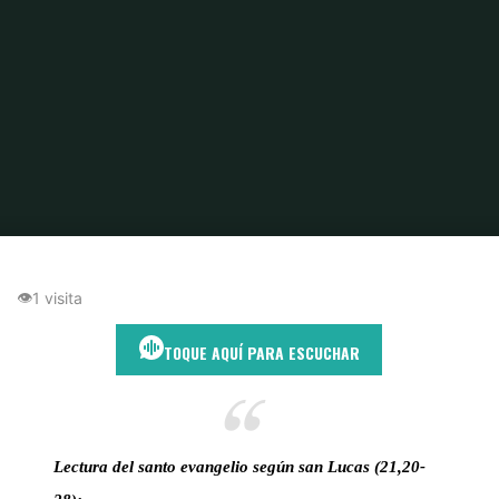
Inicio
Fin del Mundo
Levanta la cabeza: Una reflexión de esperanza
basada en Lucas 21,20-28
👁
1 visita
TOQUE AQUÍ PARA ESCUCHAR
Lectura del santo evangelio según san Lucas (21,20-