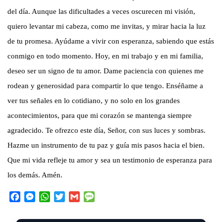
del día. Aunque las dificultades a veces oscurecen mi visión,
quiero levantar mi cabeza, como me invitas, y mirar hacia la luz
de tu promesa. Ayúdame a vivir con esperanza, sabiendo que estás
conmigo en todo momento. Hoy, en mi trabajo y en mi familia,
deseo ser un signo de tu amor. Dame paciencia con quienes me
rodean y generosidad para compartir lo que tengo. Enséñame a
ver tus señales en lo cotidiano, y no solo en los grandes
acontecimientos, para que mi corazón se mantenga siempre
agradecido. Te ofrezco este día, Señor, con sus luces y sombras.
Hazme un instrumento de tu paz y guía mis pasos hacia el bien.
Que mi vida refleje tu amor y sea un testimonio de esperanza para
los demás. Amén.
F
M
W
T
G
M
a
e
h
w
m
e
c
s
a
i
a
s