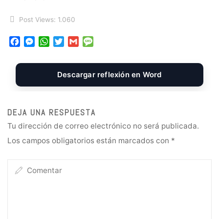
Post Views:
1.060
F
M
W
T
G
M
a
e
h
w
m
e
c
s
a
i
a
s
e
s
t
t
i
s
Descargar reflexión en Word
b
e
s
t
l
a
o
n
A
e
g
o
g
p
r
e
DEJA UNA RESPUESTA
k
e
p
Tu dirección de correo electrónico no será publicada.
r
Los campos obligatorios están marcados con
*