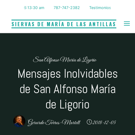
Saltar
6:13:31 am
787-747-2382
Testimonios
al
contenido
SIERVAS DE MARÍA DE LAS ANTILLAS
San Alfonso María de Ligorio
Mensajes Inolvidables
de San Alfonso María
de Ligorio
Gerardo Torres-Martell
2018-12-05