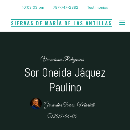
Saltar
10:03:04 pm
787-747-2382
Testimonios
al
contenido
SIERVAS DE MARÍA DE LAS ANTILLAS
Vocaciones Religiosas
Sor Oneida Jáquez
Paulino
Gerardo Torres-Martell
2015-04-04