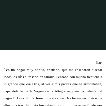
Inicio
Vocaciones Religiosas
Sor Oneida Jáquez Paulino
Nac
í en un hogar muy bonito, cristiano, que me enseñaron a rezar
todos los días el rosario en familia. Pensaba con mucha frecuencia
lo grande que era Dios, al ver a mis padres que se arrodillaban,
papá delante de la Virgen de la Altagracia y mamá delante del
Sagrado Corazón de Jesús, nosotras tres, las hermanas, detrás de
ellos, día tras día. Esto fue calando en mí un deseo profundo por