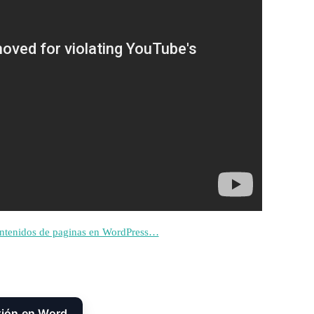
contenidos de paginas en WordPress…
xión en Word