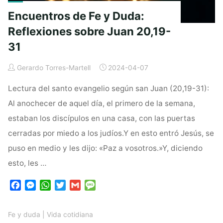
Encuentros de Fe y Duda:
Reflexiones sobre Juan 20,19-
31
Gerardo Torres-Martell
2024-04-07
Lectura del santo evangelio según san Juan (20,19-31):
Al anochecer de aquel día, el primero de la semana,
estaban los discípulos en una casa, con las puertas
cerradas por miedo a los judíos.Y en esto entró Jesús, se
puso en medio y les dijo: «Paz a vosotros.»Y, diciendo
esto, les …
F
M
W
T
G
M
a
e
h
w
m
e
c
s
a
i
a
s
Fe y duda
|
Vida cotidiana
e
s
t
t
i
s