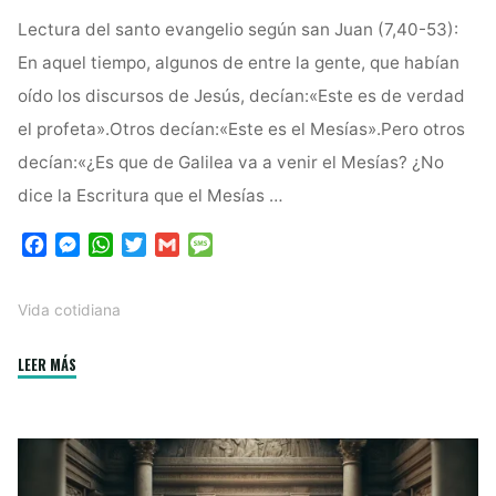
Lectura del santo evangelio según san Juan (7,40-53):
En aquel tiempo, algunos de entre la gente, que habían
oído los discursos de Jesús, decían:«Este es de verdad
el profeta».Otros decían:«Este es el Mesías».Pero otros
decían:«¿Es que de Galilea va a venir el Mesías? ¿No
dice la Escritura que el Mesías …
F
M
W
T
G
M
a
e
h
w
m
e
c
s
a
i
a
s
Vida cotidiana
e
s
t
t
i
s
b
e
s
t
l
a
"Luces
LEER MÁS
o
n
A
e
g
o
g
p
r
e
y
k
e
p
Sombras
r
en
la