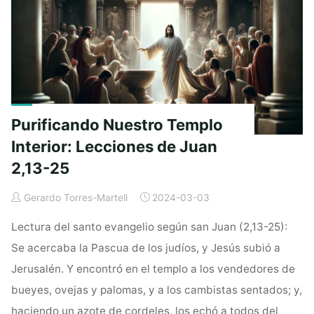
Fe:
Meditaciones
sobre
Juan
7:40-
53"
Purificando Nuestro Templo
Interior: Lecciones de Juan
2,13-25
Gerardo Torres-Martell
2024-03-03
Lectura del santo evangelio según san Juan (2,13-25):
Se acercaba la Pascua de los judíos, y Jesús subió a
Jerusalén. Y encontró en el templo a los vendedores de
bueyes, ovejas y palomas, y a los cambistas sentados; y,
haciendo un azote de cordeles, los echó a todos del