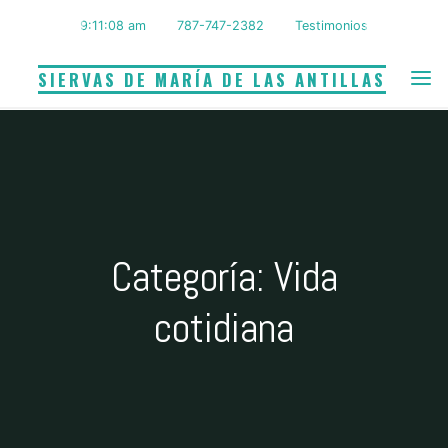
Saltar
9:11:09 am
787-747-2382
Testimonios
al
contenido
SIERVAS DE MARÍA DE LAS ANTILLAS
Categoría: Vida
cotidiana