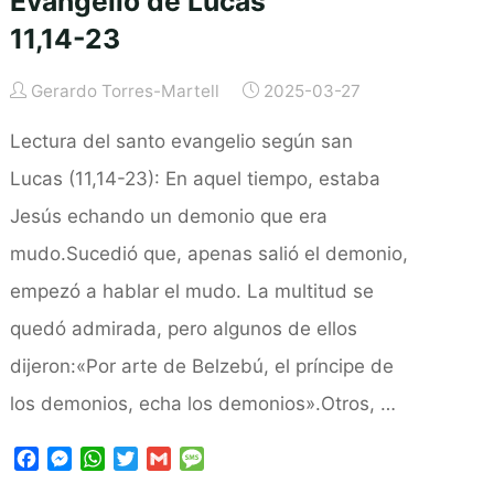
Evangelio de Lucas
11,14-23
Gerardo Torres-Martell
2025-03-27
Lectura del santo evangelio según san
Lucas (11,14-23): En aquel tiempo, estaba
Jesús echando un demonio que era
mudo.Sucedió que, apenas salió el demonio,
empezó a hablar el mudo. La multitud se
quedó admirada, pero algunos de ellos
dijeron:«Por arte de Belzebú, el príncipe de
los demonios, echa los demonios».Otros, …
F
M
W
T
G
M
a
e
h
w
m
e