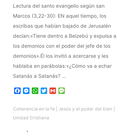
Lectura del santo evangelio según san
Marcos (3,22-30): EN aquel tiempo, los
escribas que habían bajado de Jerusalén
decían:«Tiene dentro a Belzebú y expulsa a
los demonios con el poder del jefe de los
demonios».Él los invitó a acercarse y les
hablaba en parábolas:«¿Cómo va a echar
Satanás a Satanás? …
F
M
W
T
G
M
a
e
h
w
m
e
c
s
a
i
a
s
Coherencia en la fe
|
Jesús y el poder del bien
|
e
s
t
t
i
s
b
e
s
t
l
a
Unidad Cristiana
o
n
A
e
g
o
g
p
r
e