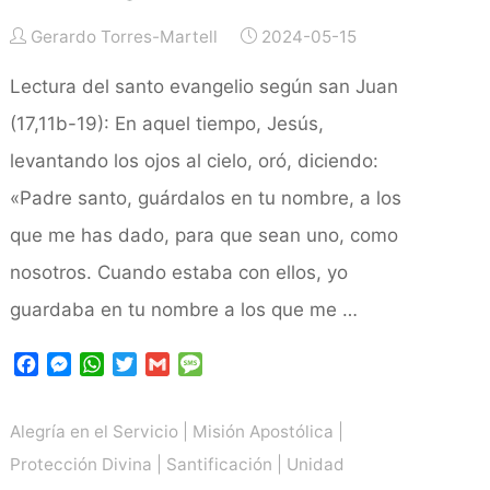
Gerardo Torres-Martell
2024-05-15
Lectura del santo evangelio según san Juan
(17,11b-19): En aquel tiempo, Jesús,
levantando los ojos al cielo, oró, diciendo:
«Padre santo, guárdalos en tu nombre, a los
que me has dado, para que sean uno, como
nosotros. Cuando estaba con ellos, yo
guardaba en tu nombre a los que me …
F
M
W
T
G
M
a
e
h
w
m
e
c
s
a
i
a
s
Alegría en el Servicio
|
Misión Apostólica
|
e
s
t
t
i
s
b
e
s
t
l
a
Protección Divina
|
Santificación
|
Unidad
o
n
A
e
g