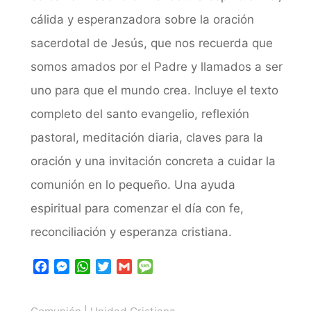
cálida y esperanzadora sobre la oración
sacerdotal de Jesús, que nos recuerda que
somos amados por el Padre y llamados a ser
uno para que el mundo crea. Incluye el texto
completo del santo evangelio, reflexión
pastoral, meditación diaria, claves para la
oración y una invitación concreta a cuidar la
comunión en lo pequeño. Una ayuda
espiritual para comenzar el día con fe,
reconciliación y esperanza cristiana.
F
M
W
T
G
M
a
e
h
w
m
e
c
s
a
i
a
s