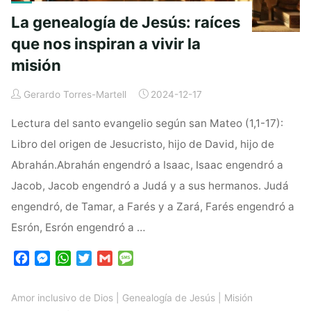
La genealogía de Jesús: raíces
que nos inspiran a vivir la
misión
Gerardo Torres-Martell
2024-12-17
Lectura del santo evangelio según san Mateo (1,1-17):
Libro del origen de Jesucristo, hijo de David, hijo de
Abrahán.Abrahán engendró a Isaac, Isaac engendró a
Jacob, Jacob engendró a Judá y a sus hermanos. Judá
engendró, de Tamar, a Farés y a Zará, Farés engendró a
Esrón, Esrón engendró a …
F
M
W
T
G
M
a
e
h
w
m
e
c
s
a
i
a
s
Amor inclusivo de Dios
|
Genealogía de Jesús
|
Misión
e
s
t
t
i
s