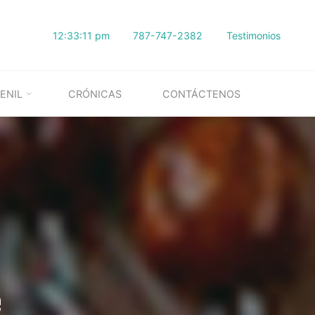
12:33:12 pm
787-747-2382
Testimonios
ENIL
CRÓNICAS
CONTÁCTENOS
e