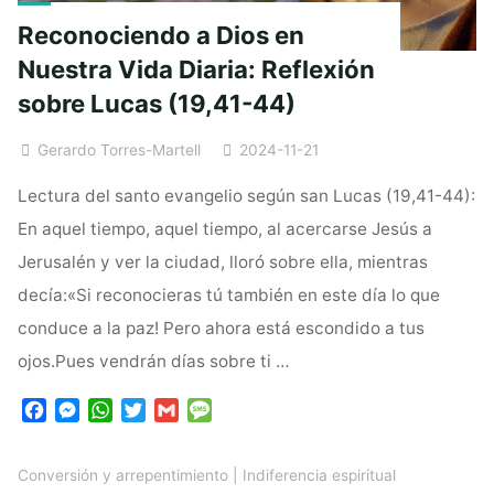
Reconociendo a Dios en
Nuestra Vida Diaria: Reflexión
sobre Lucas (19,41-44)
Gerardo Torres-Martell
2024-11-21
Lectura del santo evangelio según san Lucas (19,41-44):
En aquel tiempo, aquel tiempo, al acercarse Jesús a
Jerusalén y ver la ciudad, lloró sobre ella, mientras
decía:«Si reconocieras tú también en este día lo que
conduce a la paz! Pero ahora está escondido a tus
ojos.Pues vendrán días sobre ti …
F
M
W
T
G
M
a
e
h
w
m
e
c
s
a
i
a
s
Conversión y arrepentimiento
|
Indiferencia espiritual
e
s
t
t
i
s