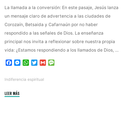
La llamada a la conversión: En este pasaje, Jesús lanza
un mensaje claro de advertencia a las ciudades de
Corozaín, Betsaida y Cafarnaún por no haber
respondido a las señales de Dios. La enseñanza
principal nos invita a reflexionar sobre nuestra propia
vida: ¿Estamos respondiendo a los llamados de Dios, …
F
M
W
T
G
M
a
e
h
w
m
e
c
s
a
i
a
s
Indiferencia espiritual
e
s
t
t
i
s
b
e
s
t
l
a
"La
LEER MÁS
o
n
A
e
g
o
g
p
r
e
Indiferencia
k
e
p
Espiritual:
r
Un
Llamado