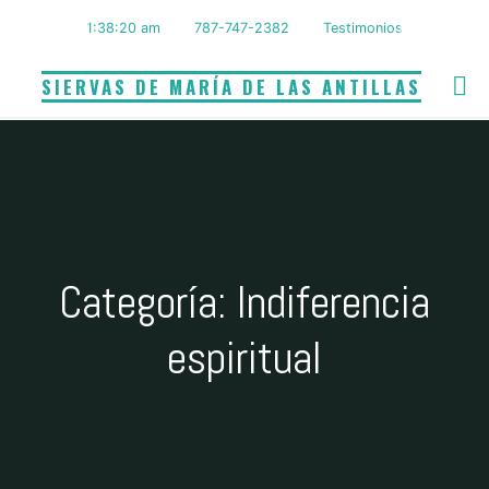
Saltar
1:38:21 am
787-747-2382
Testimonios
al
contenido
SIERVAS DE MARÍA DE LAS ANTILLAS
Categoría: Indiferencia
espiritual