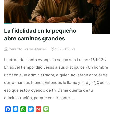
La fidelidad en lo pequeño
abre caminos grandes
Gerardo Torres-Martell
2025-09-21
Lectura del santo evangelio según san Lucas (16,1-13):
En aquel tiempo, dijo Jesús a sus discípulos:«Un hombre
rico tenía un administrador, a quien acusaron ante él de
derrochar sus bienes.Entonces lo llamó y le dijo:“¿Qué es
eso que estoy oyendo de ti? Dame cuenta de tu
administración, porque en adelante …
F
M
W
T
G
M