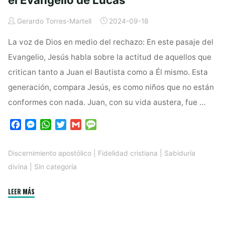
Gerardo Torres-Martell
2024-09-18
La voz de Dios en medio del rechazo: En este pasaje del
Evangelio, Jesús habla sobre la actitud de aquellos que
critican tanto a Juan el Bautista como a Él mismo. Esta
generación, compara Jesús, es como niños que no están
conformes con nada. Juan, con su vida austera, fue …
F
M
W
T
G
M
a
e
h
w
m
e
c
s
a
i
a
s
Discernimiento apostólico
|
Fidelidad cristiana
|
Sabiduría
e
s
t
t
i
s
divina
|
Sin categoría
b
e
s
t
l
a
o
n
A
e
g
o
g
p
r
e
"Fidelidad
LEER MÁS
k
e
p
en
r
medio