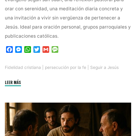
orar con serenidad, una meditación diaria concreta y
una invitación a vivir sin vergüenza de pertenecer a
Jesús. Ideal para oración personal, grupos parroquiales y
publicaciones católicas.
F
M
W
T
G
M
a
e
h
w
m
e
c
s
a
i
a
s
Fidelidad cristiana
|
persecución por la fe
|
Seguir a Jesús
e
s
t
t
i
s
b
e
s
t
l
a
"Cuando
LEER MÁS
o
n
A
e
g
o
g
p
r
e
permanecer
k
e
p
con
r
Jesús
trae
incomprensión:"