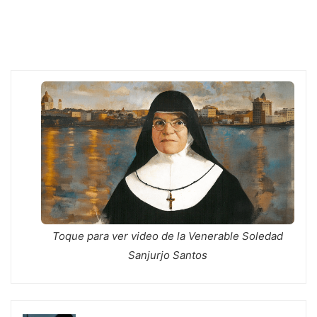
de
la
crítica:
La
sabiduría
divina
en
el
Evangelio
de
Lucas"
Toque para ver video de la Venerable Soledad
Sanjurjo Santos