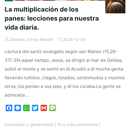
La multiplicación de los
panes: lecciones para nuestra
vida diaria.
Gerardo Torres-Martell
2024-12-04
Lectura del santo evangelio según san Mateo (15,29-
37): EN aquel tiempo, Jesús, se dirigió al mar de Galilea,
subió al monte y se sentó en él.Acudió a él mucha gente
llevando tullidos, ciegos, lisiados, sordomudos y muchos
otros; los ponían a sus pies, y él los curaba.La gente se
admiraba …
F
M
W
T
G
M
a
e
h
w
m
e
c
s
a
i
a
s
Compasión y generosidad
|
Fe y vida comunitaria
|
e
s
t
t
i
s