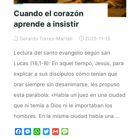
Cuando el corazón
aprende a insistir
Gerardo Torres-Martell
2025-11-15
Lectura del santo evangelio según san
Lucas (18,1-8): En aquel tiempo, Jesús, para
explicar a sus discípulos cómo tenían que
orar siempre sin desanimarse, les propuso
esta parábola: «Había un juez en una ciudad
que ni temía a Dios ni le importaban los
hombres. En la misma ciudad había una …
F
M
W
T
G
M
a
e
h
w
m
e