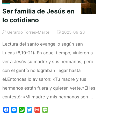
Ser familia de Jesús en
lo cotidiano
Gerardo Torres-Martell
2025-09-23
Lectura del santo evangelio según san
Lucas (8,19-21): En aquel tiempo, vinieron a
ver a Jesús su madre y sus hermanos, pero
con el gentío no lograban llegar hasta
él.Entonces lo avisaron: «Tu madre y tus
hermanos están fuera y quieren verte.»Él les
contestó: «Mi madre y mis hermanos son …
F
M
W
T
G
M
a
e
h
w
m
e