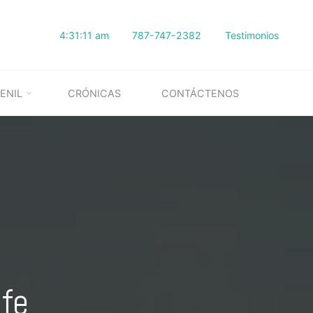
4:31:12 am
787-747-2382
Testimonios
ENIL
CRÓNICAS
CONTÁCTENOS
fe