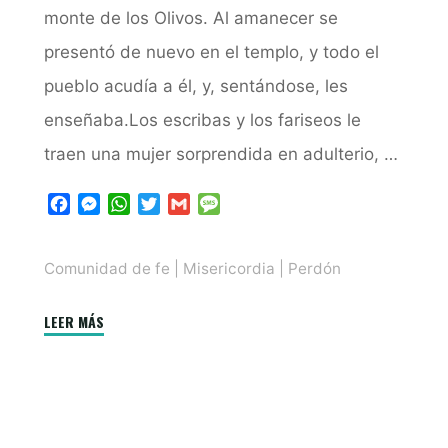
monte de los Olivos. Al amanecer se
presentó de nuevo en el templo, y todo el
pueblo acudía a él, y, sentándose, les
enseñaba.Los escribas y los fariseos le
traen una mujer sorprendida en adulterio, …
F
M
W
T
G
M
a
e
h
w
m
e
c
s
a
i
a
s
Comunidad de fe
|
Misericordia
|
Perdón
e
s
t
t
i
s
b
e
s
t
l
a
o
n
A
e
g
"El
LEER MÁS
o
g
p
r
e
Perdón
k
e
p
que
r
Libera:
Aprendiendo