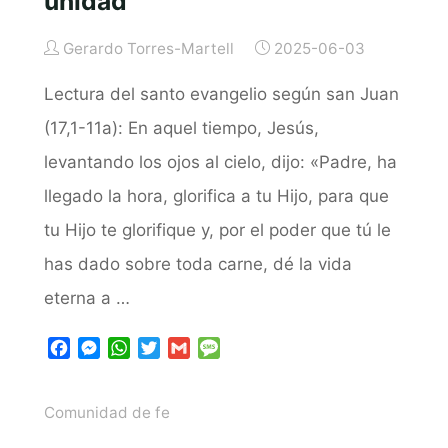
unidad
Gerardo Torres-Martell
2025-06-03
Lectura del santo evangelio según san Juan
(17,1-11a): En aquel tiempo, Jesús,
levantando los ojos al cielo, dijo: «Padre, ha
llegado la hora, glorifica a tu Hijo, para que
tu Hijo te glorifique y, por el poder que tú le
has dado sobre toda carne, dé la vida
eterna a …
F
M
W
T
G
M
a
e
h
w
m
e
c
s
a
i
a
s
Comunidad de fe
e
s
t
t
i
s
b
e
s
t
l
a