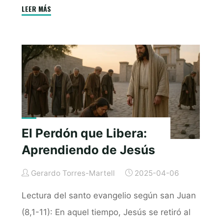
o
n
A
e
g
"“Para
LEER MÁS
o
g
p
r
e
que
k
e
p
sean
r
uno
como
nosotros”:
El
clamor
de
El Perdón que Libera:
Jesús
por
Aprendiendo de Jesús
la
unidad"
Gerardo Torres-Martell
2025-04-06
Lectura del santo evangelio según san Juan
(8,1-11): En aquel tiempo, Jesús se retiró al