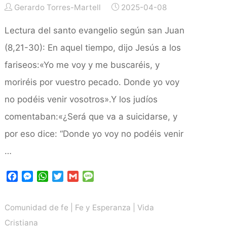
Gerardo Torres-Martell
2025-04-08
Lectura del santo evangelio según san Juan
(8,21-30): En aquel tiempo, dijo Jesús a los
fariseos:«Yo me voy y me buscaréis, y
moriréis por vuestro pecado. Donde yo voy
no podéis venir vosotros».Y los judíos
comentaban:«¿Será que va a suicidarse, y
por eso dice: “Donde yo voy no podéis venir
…
F
M
W
T
G
M
a
e
h
w
m
e
c
s
a
i
a
s
Comunidad de fe
|
Fe y Esperanza
|
Vida
e
s
t
t
i
s
b
e
s
t
l
a
Cristiana