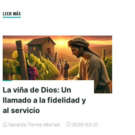
o
n
A
e
g
o
g
p
r
e
"La
LEER MÁS
k
e
p
cruz
r
y
la
victoria:
Cómo
afrontar
los
desafíos
La viña de Dios: Un
con
fe"
llamado a la fidelidad y
al servicio
Gerardo Torres-Martell
2025-03-21