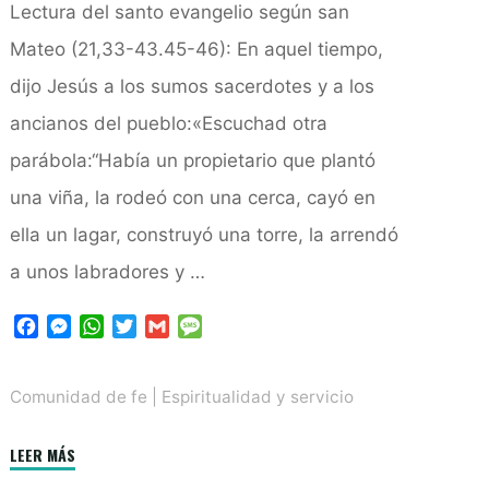
Lectura del santo evangelio según san
Mateo (21,33-43.45-46): En aquel tiempo,
dijo Jesús a los sumos sacerdotes y a los
ancianos del pueblo:«Escuchad otra
parábola:“Había un propietario que plantó
una viña, la rodeó con una cerca, cayó en
ella un lagar, construyó una torre, la arrendó
a unos labradores y …
F
M
W
T
G
M
a
e
h
w
m
e
c
s
a
i
a
s
Comunidad de fe
|
Espiritualidad y servicio
e
s
t
t
i
s
b
e
s
t
l
a
o
n
A
e
g
"La
LEER MÁS
o
g
p
r
e
viña