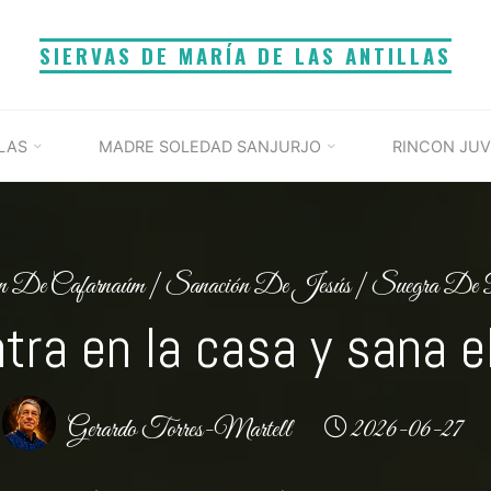
SIERVAS DE MARÍA DE LAS ANTILLAS
LAS
MADRE SOLEDAD SANJURJO
RINCON JUV
ón De Cafarnaúm
|
Sanación De Jesús
|
Suegra De 
tra en la casa y sana e
Gerardo Torres-Martell
2026-06-27