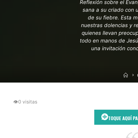
Reflexión sobre el Evan
sana a su criado con 
de su fiebre. Esta 
nuestras dolencias y re
quienes llevan preocup
todo en manos de Jesús.
una invitación conc
Inic
👁
0 visitas
TOQUE AQUÍ P