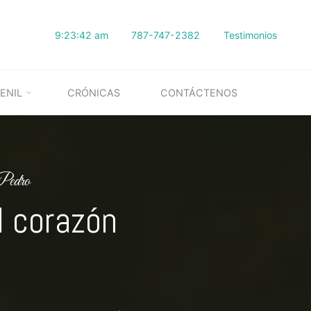
9:23:43 am
787-747-2382
Testimonios
ENIL
CRÓNICAS
CONTÁCTENOS
Pedro
l corazón