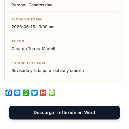
Perdón · Generosidad
FECHA EDITORIAL
2026-06-15 · 3:00 am
AUTOR
Gerardo Torres-Martell
ESTADO EDITORIAL
Revisada y lista para lectura y oración
F
M
W
T
G
M
a
e
h
w
m
e
c
s
a
i
a
s
e
s
t
t
i
s
Descargar reflexión en Word
b
e
s
t
l
a
o
n
A
e
g