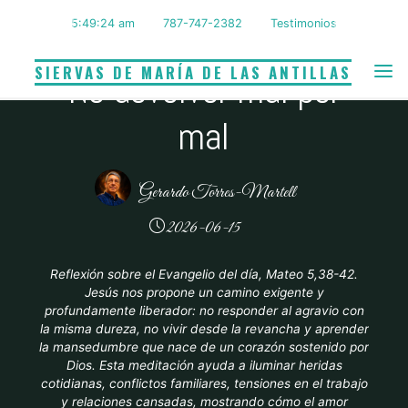
Saltar
5:49:25 am
787-747-2382
Testimonios
al
Generosidad
|
Perdón
contenido
SIERVAS DE MARÍA DE LAS ANTILLAS
No devolver mal por
mal
Gerardo Torres-Martell
2026-06-15
Reflexión sobre el Evangelio del día, Mateo 5,38-42.
Jesús nos propone un camino exigente y
profundamente liberador: no responder al agravio con
la misma dureza, no vivir desde la revancha y aprender
la mansedumbre que nace de un corazón sostenido por
Dios. Esta meditación ayuda a iluminar heridas
cotidianas, conflictos familiares, tensiones en el trabajo
y relaciones cansadas, mostrando cómo el amor