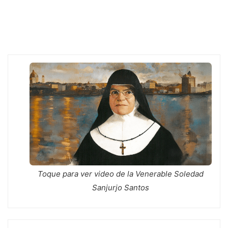
o
g
p
r
e
k
e
p
r
Toque para ver video de la Venerable Soledad
Sanjurjo Santos