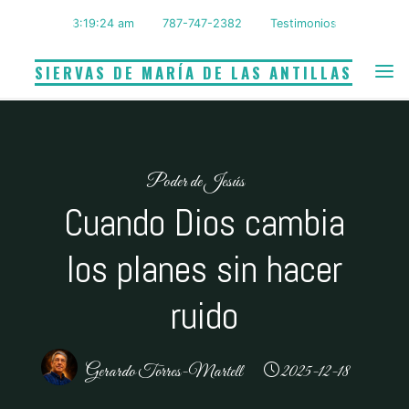
Saltar
3:19:25 am
787-747-2382
Testimonios
al
contenido
SIERVAS DE MARÍA DE LAS ANTILLAS
Poder de Jesús
Cuando Dios cambia
los planes sin hacer
ruido
Gerardo Torres-Martell
2025-12-18