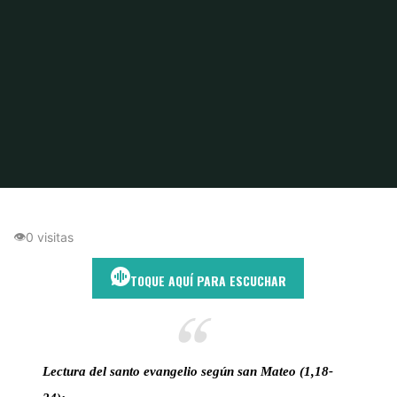
Inicio
Poder de Jesús
Cuando Dios cambia los planes sin hacer ruido
👁
0 visitas
TOQUE AQUÍ PARA ESCUCHAR
Lectura del santo evangelio según san Mateo (1,18-