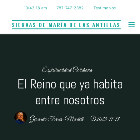
Saltar
10:43:19 am
787-747-2382
Testimonios
al
contenido
SIERVAS DE MARÍA DE LAS ANTILLAS
Espiritualidad Cotidiana
El Reino que ya habita
entre nosotros
Gerardo Torres-Martell
2025-11-13