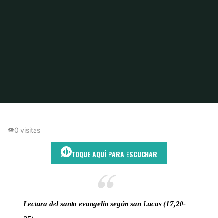
Inicio
Espiritualidad Cotidiana
El Reino que ya habita entre nosotros
👁
0 visitas
TOQUE AQUÍ PARA ESCUCHAR
Lectura del santo evangelio según san Lucas (17,20-