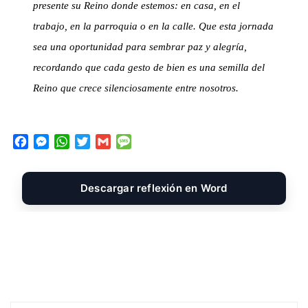
presente su Reino donde estemos: en casa, en el
trabajo, en la parroquia o en la calle. Que esta jornada
sea una oportunidad para sembrar paz y alegría,
recordando que cada gesto de bien es una semilla del
Reino que crece silenciosamente entre nosotros.
F
M
W
T
G
M
a
e
h
w
m
e
c
s
a
i
a
s
e
s
t
t
i
s
Descargar reflexión en Word
b
e
s
t
l
a
o
n
A
e
g
o
g
p
r
e
k
e
p
r