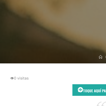
I
👁
0 visitas
TOQUE AQUÍ P