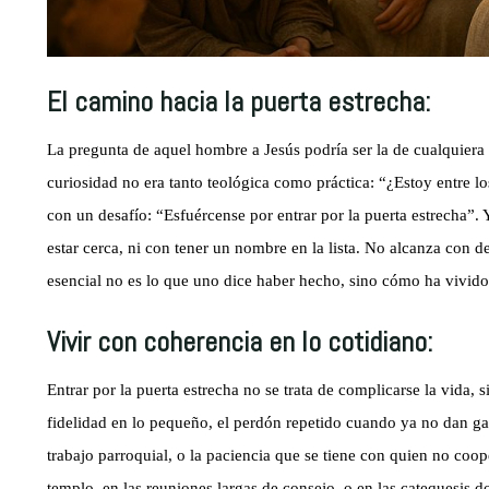
El camino hacia la puerta estrecha:
La pregunta de aquel hombre a Jesús podría ser la de cualquiera 
curiosidad no era tanto teológica como práctica: “¿Estoy entre lo
con un desafío: “Esfuércense por entrar por la puerta estrecha”.
estar cerca, ni con tener un nombre en la lista. No alcanza con d
esencial no es lo que uno dice haber hecho, sino cómo ha vivido
Vivir con coherencia en lo cotidiano:
Entrar por la puerta estrecha no se trata de complicarse la vida, s
fidelidad en lo pequeño, el perdón repetido cuando ya no dan ga
trabajo parroquial, o la paciencia que se tiene con quien no coop
templo, en las reuniones largas de consejo, o en las catequesis 