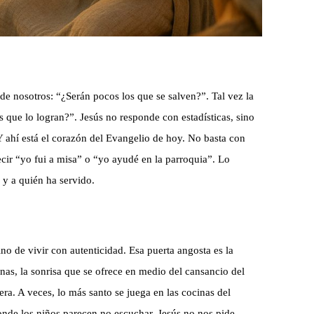
de nosotros: “¿Serán pocos los que se salven?”. Tal vez la
s que lo logran?”. Jesús no responde con estadísticas, sino
 Y ahí está el corazón del Evangelio de hoy. No basta con
ecir “yo fui a misa” o “yo ayudé en la parroquia”. Lo
 y a quién ha servido.
ino de vivir con autenticidad. Esa puerta angosta es la
nas, la sonrisa que se ofrece en medio del cansancio del
era. A veces, lo más santo se juega en las cocinas del
donde los niños parecen no escuchar. Jesús no nos pide