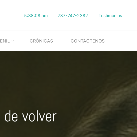
5:38:09 am
787-747-2382
Testimonios
ENIL
CRÓNICAS
CONTÁCTENOS
 de volver