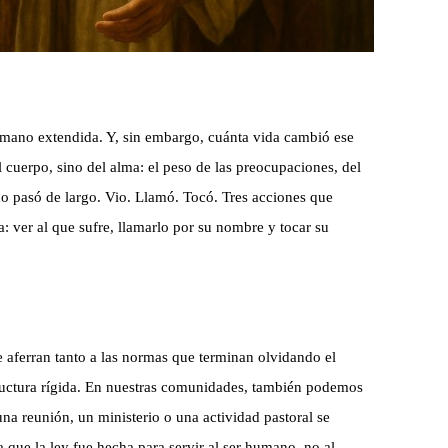
a mano extendida. Y, sin embargo, cuánta vida cambió ese
cuerpo, sino del alma: el peso de las preocupaciones, del
no pasó de largo. Vio. Llamó. Tocó. Tres acciones que
: ver al que sufre, llamarlo por su nombre y tocar su
se aferran tanto a las normas que terminan olvidando el
ructura rígida. En nuestras comunidades, también podemos
na reunión, un ministerio o una actividad pastoral se
a que la ley fue hecha para servir al ser humano, no al