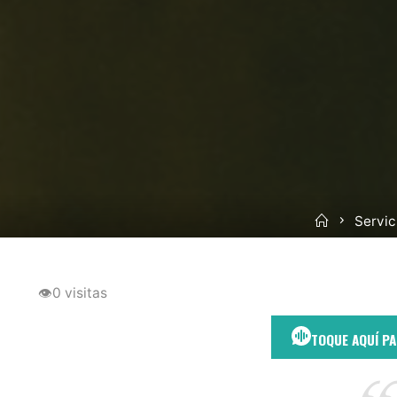
Inicio
Servic
👁
0 visitas
TOQUE AQUÍ P