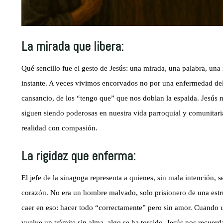
La mirada que libera:
Qué sencillo fue el gesto de Jesús: una mirada, una palabra, un
instante. A veces vivimos encorvados no por una enfermedad del 
cansancio, de los “tengo que” que nos doblan la espalda. Jesús 
siguen siendo poderosas en nuestra vida parroquial y comunitaria
realidad con compasión.
La rigidez que enferma:
El jefe de la sinagoga representa a quienes, sin mala intención, 
corazón. No era un hombre malvado, solo prisionero de una est
caer en eso: hacer todo “correctamente” pero sin amor. Cuando u
vuelve un trámite sin alma, algo se ha torcido. Jesús nos recuerd