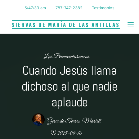
Saltar
5:47:34 am
787-747-2382
Testimonios
al
contenido
SIERVAS DE MARÍA DE LAS ANTILLAS
Las Bienaventuranzas
Cuando Jesús llama
dichoso al que nadie
aplaude
Gerardo Torres-Martell
2025-09-10