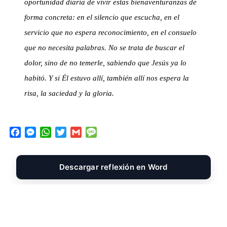
oportunidad diaria de vivir estas bienaventuranzas de
forma concreta: en el silencio que escucha, en el
servicio que no espera reconocimiento, en el consuelo
que no necesita palabras. No se trata de buscar el
dolor, sino de no temerle, sabiendo que Jesús ya lo
habitó. Y si Él estuvo allí, también allí nos espera la
risa, la saciedad y la gloria.
F
M
W
T
G
M
a
e
h
w
m
e
c
s
a
i
a
s
e
s
t
t
i
s
Descargar reflexión en Word
b
e
s
t
l
a
o
n
A
e
g
o
g
p
r
e
k
e
p
r