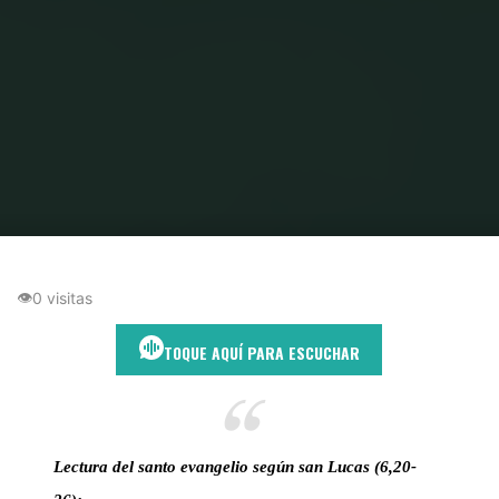
Inicio
Las Bienaventuranzas
Cuando Jesús llama dichoso al que nadie
aplaude
👁
0 visitas
TOQUE AQUÍ PARA ESCUCHAR
Lectura del santo evangelio según san Lucas (6,20-