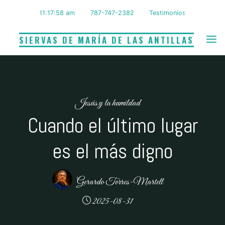
Saltar
11:17:59 am
787-747-2382
Testimonios
al
contenido
SIERVAS DE MARÍA DE LAS ANTILLAS
Jesús y la humildad
Cuando el último lugar
es el más digno
Gerardo Torres-Martell
2025-08-31