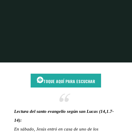
Inicio
Jesús y la humildad
Cuando el último lugar es el más digno
TOQUE AQUÍ PARA ESCUCHAR
Lectura del santo evangelio según san Lucas (14,1.7-
14):
En sábado, Jesús entró en casa de uno de los