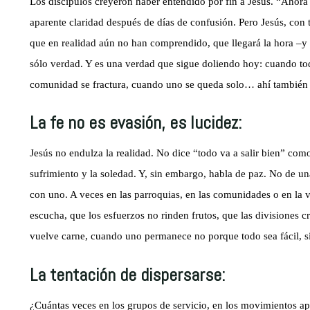
Los discípulos creyeron haber entendido por fin a Jesús. “Ahora sí
aparente claridad después de días de confusión. Pero Jesús, con 
que en realidad aún no han comprendido, que llegará la hora –y 
sólo verdad. Y es una verdad que sigue doliendo hoy: cuando t
comunidad se fractura, cuando uno se queda solo… ahí también 
La fe no es evasión, es lucidez:
Jesús no endulza la realidad. No dice “todo va a salir bien” como
sufrimiento y la soledad. Y, sin embargo, habla de paz. No de un
con uno. A veces en las parroquias, en las comunidades o en la 
escucha, que los esfuerzos no rinden frutos, que las divisiones 
vuelve carne, cuando uno permanece no porque todo sea fácil, s
La tentación de dispersarse:
¿Cuántas veces en los grupos de servicio, en los movimientos apo