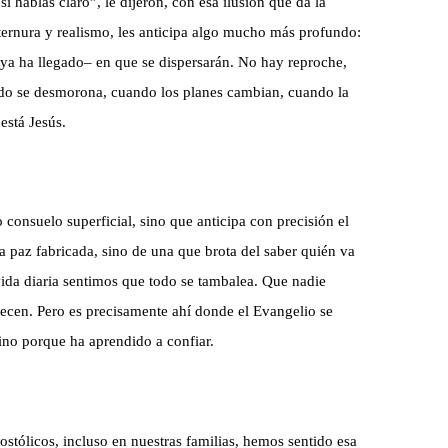
 hablas claro”, le dijeron, con esa ilusión que da la
ternura y realismo, les anticipa algo mucho más profundo:
ya ha llegado– en que se dispersarán. No hay reproche,
odo se desmorona, cuando los planes cambian, cuando la
está Jesús.
 consuelo superficial, sino que anticipa con precisión el
a paz fabricada, sino de una que brota del saber quién va
vida diaria sentimos que todo se tambalea. Que nadie
crecen. Pero es precisamente ahí donde el Evangelio se
ino porque ha aprendido a confiar.
stólicos, incluso en nuestras familias, hemos sentido esa