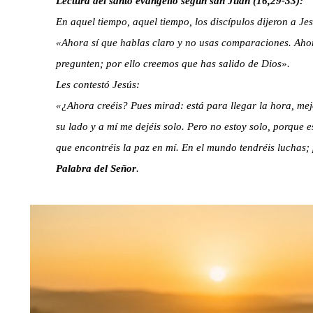
Lectura del santo evangelio según san Juan (16,29-33):
En aquel tiempo, aquel tiempo, los discípulos dijeron a Jes
«Ahora sí que hablas claro y no usas comparaciones. Ahor
pregunten; por ello creemos que has salido de Dios».
Les contestó Jesús:
«¿Ahora creéis? Pues mirad: está para llegar la hora, mej
su lado y a mí me dejéis solo. Pero no estoy solo, porque 
que encontréis la paz en mí. En el mundo tendréis luchas;
Palabra del Señor
.