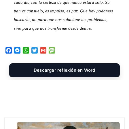
cada día con la certeza de que nunca estará solo. Su
pan es consuelo, es impulso, es paz. Que hoy podamos
buscarlo, no para que nos solucione los problemas,
sino para que nos transforme desde dentro.
F
M
W
T
G
M
a
e
h
w
m
e
c
s
a
i
a
s
e
s
t
t
i
s
Descargar reflexión en Word
b
e
s
t
l
a
o
n
A
e
g
o
g
p
r
e
k
e
p
r