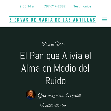
Saltar
9:06:15 am
787-747-2382
Testimonios
al
contenido
SIERVAS DE MARÍA DE LAS ANTILLAS
Pan de Vida
El Pan que Alivia el
Alma en Medio del
Ruido
Gerardo Torres-Martell
2025-05-06