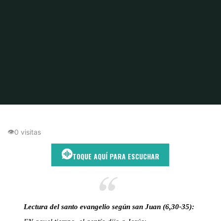
Inicio
Pan de Vida
El Pan que Alivia el Alma en Medio del Ruido
👁
0 visitas
TOQUE AQUÍ PARA ESCUCHAR
Lectura del santo evangelio según san Juan (6,30-35):