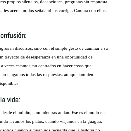
ros propios silencios, decepciones, preguntas sin respuesta.
 les acerca no los señala ni los corrige. Camina con ellos,
onfusión:
ros ni discursos, sino con el simple gesto de caminar a su
 un trayecto de desesperanza en una oportunidad de
, a veces estamos tan centrados en hacer cosas que
e no tengamos todas las respuestas, aunque también
isponibles.
a vida:
e desde el púlpito, sino mientras andan. Ese es el modo en
uando lavamos los platos, cuando viajamos en la guagua,
sotros cuando alguien nos recuerda que la historia no