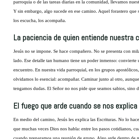
parroquia o de las tareas diarias en la comunidad, llevamos nuest
Y sin embargo, algo sucede en ese camino. Aquel forastero que se
los escucha, los acompaña.
La paciencia de quien entiende nuestra c
Jesús no se impone. Se hace compañero. No se presenta con milag
lado. Ese detalle tan humano tiene un poder inmenso: convierte
encuentro. En nuestra vida parroquial, en los grupos apostólicos
olvidamos lo esencial: acompañar. Caminar junto al otro, aunqu
tengamos dudas. El Señor no nos pide que seamos sabios, sino d
El fuego que arde cuando se nos explica l
En medio del camino, Jesús les explica las Escrituras. No lo hac
que muchas veces Dios nos habla: entre los pasos cotidianos, c
cuando preparamos una reunión de grupo. Algo arde dentro de no