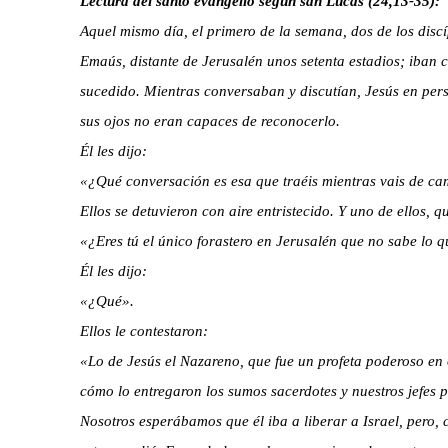
Lectura del santo evangelio según san Lucas (24,13-35):
Aquel mismo día, el primero de la semana, dos de los dis
Emaús, distante de Jerusalén unos setenta estadios; iban 
sucedido. Mientras conversaban y discutían, Jesús en pers
sus ojos no eran capaces de reconocerlo.
Él les dijo:
«¿Qué conversación es esa que traéis mientras vais de ca
Ellos se detuvieron con aire entristecido. Y uno de ellos, 
«¿Eres tú el único forastero en Jerusalén que no sabe lo 
Él les dijo:
«¿Qué».
Ellos le contestaron:
«Lo de Jesús el Nazareno, que fue un profeta poderoso en 
cómo lo entregaron los sumos sacerdotes y nuestros jefes 
Nosotros esperábamos que él iba a liberar a Israel, pero, 