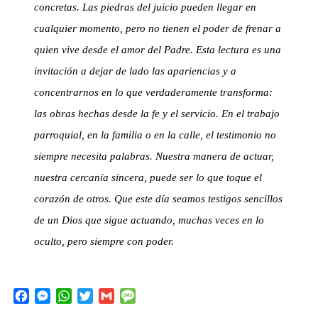
concretas. Las piedras del juicio pueden llegar en
cualquier momento, pero no tienen el poder de frenar a
quien vive desde el amor del Padre. Esta lectura es una
invitación a dejar de lado las apariencias y a
concentrarnos en lo que verdaderamente transforma:
las obras hechas desde la fe y el servicio. En el trabajo
parroquial, en la familia o en la calle, el testimonio no
siempre necesita palabras. Nuestra manera de actuar,
nuestra cercanía sincera, puede ser lo que toque el
corazón de otros. Que este día seamos testigos sencillos
de un Dios que sigue actuando, muchas veces en lo
oculto, pero siempre con poder.
F
M
W
T
G
M
a
e
h
w
m
e