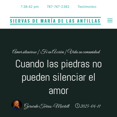
Saltar
7:38:43 pm
787-747-2382
Testimonios
al
contenido
SIERVAS DE MARÍA DE LAS ANTILLAS
Amor silencioso
|
Fe en Acción
|
Vida en comunidad
Cuando las piedras no
pueden silenciar el
amor
Gerardo Torres-Martell
2025-04-11