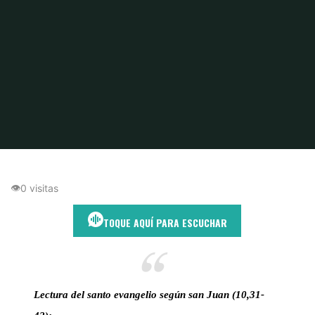
Inicio
Amor silencioso
Cuando las piedras no pueden silenciar el amor
👁
0 visitas
TOQUE AQUÍ PARA ESCUCHAR
Lectura del santo evangelio según san Juan (10,31-