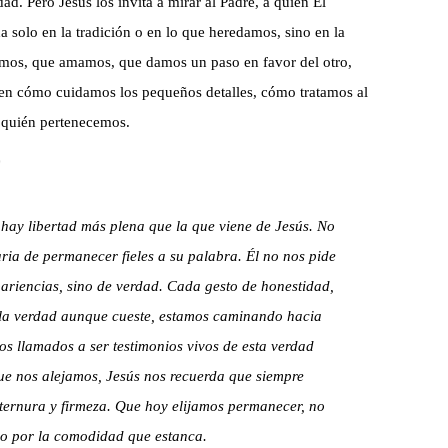
d. Pero Jesús los invita a mirar al Padre, a quien Él
 solo en la tradición o en lo que heredamos, sino en la
amos, que amamos, que damos un paso en favor del otro,
a en cómo cuidamos los pequeños detalles, cómo tratamos al
 quién pertenecemos.
hay libertad más plena que la que viene de Jesús. No
aria de permanecer fieles a su palabra. Él no nos pide
ariencias, sino de verdad. Cada gesto de honestidad,
 la verdad aunque cueste, estamos caminando hacia
mos llamados a ser testimonios vivos de esta verdad
ue nos alejamos, Jesús nos recuerda que siempre
 ternura y firmeza. Que hoy elijamos permanecer, no
 no por la comodidad que estanca.