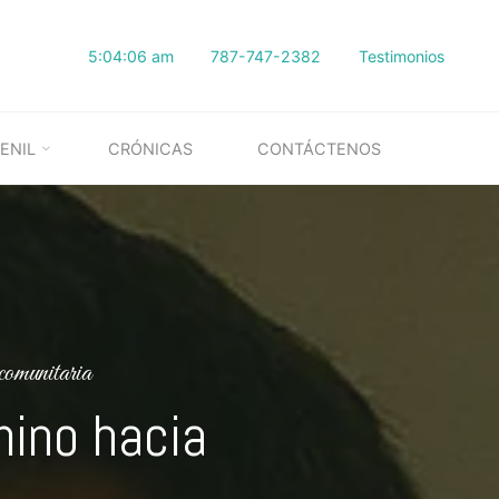
5:04:08 am
787-747-2382
Testimonios
ENIL
CRÓNICAS
CONTÁCTENOS
omunitaria
mino hacia