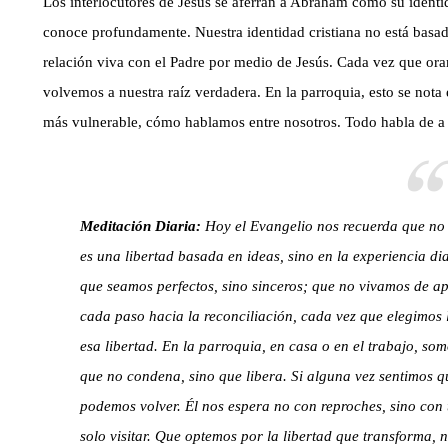
Los interlocutores de Jesús se aferran a Abraham como su identida
conoce profundamente. Nuestra identidad cristiana no está basada
relación viva con el Padre por medio de Jesús. Cada vez que or
volvemos a nuestra raíz verdadera. En la parroquia, esto se not
más vulnerable, cómo hablamos entre nosotros. Todo habla de a
Meditación Diaria:
Hoy el Evangelio nos recuerda que no 
es una libertad basada en ideas, sino en la experiencia di
que seamos perfectos, sino sinceros; que no vivamos de ap
cada paso hacia la reconciliación, cada vez que elegimos
esa libertad. En la parroquia, en casa o en el trabajo, so
que no condena, sino que libera. Si alguna vez sentimos q
podemos volver. Él nos espera no con reproches, sino con
solo visitar. Que optemos por la libertad que transforma,