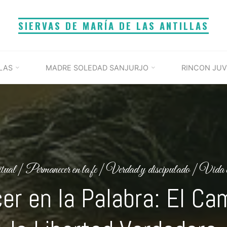
SIERVAS DE MARÍA DE LAS ANTILLAS
LAS
MADRE SOLEDAD SANJURJO
RINCON JUV
itual
|
Permanecer en la fe
|
Verdad y discipulado
|
Vida c
r en la Palabra: El Ca