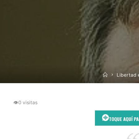
Inicio
Libertad e
👁
0 visitas
TOQUE AQUÍ P