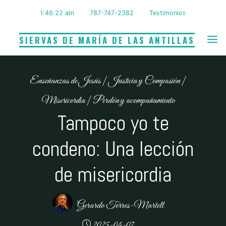
Saltar
1:46:23 am
787-747-2382
Testimonios
al
contenido
SIERVAS DE MARÍA DE LAS ANTILLAS
Enseñanzas de Jesús
|
Justicia y Compasión
|
Misericordia
|
Perdón y acompañamiento
Tampoco yo te
condeno: Una lección
de misericordia
Gerardo Torres-Martell
2025-04-07