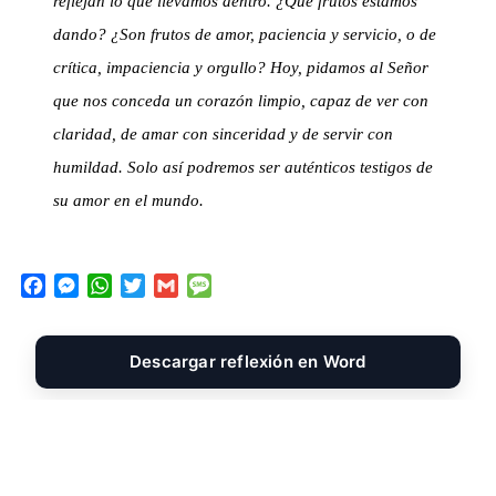
reflejan lo que llevamos dentro. ¿Qué frutos estamos
dando? ¿Son frutos de amor, paciencia y servicio, o de
crítica, impaciencia y orgullo? Hoy, pidamos al Señor
que nos conceda un corazón limpio, capaz de ver con
claridad, de amar con sinceridad y de servir con
humildad. Solo así podremos ser auténticos testigos de
su amor en el mundo.
F
M
W
T
G
M
a
e
h
w
m
e
c
s
a
i
a
s
e
s
t
t
i
s
Descargar reflexión en Word
b
e
s
t
l
a
o
n
A
e
g
o
g
p
r
e
k
e
p
r