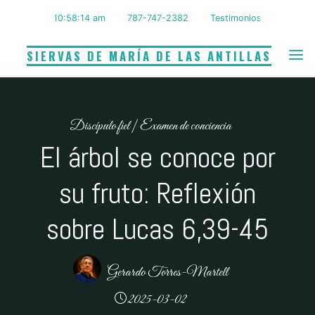
Saltar
10:58:15 am
787-747-2382
Testimonios
al
contenido
SIERVAS DE MARÍA DE LAS ANTILLAS
Discípulo fiel
|
Examen de conciencia
El árbol se conoce por
su fruto: Reflexión
sobre Lucas 6,39-45
Gerardo Torres-Martell
2025-03-02