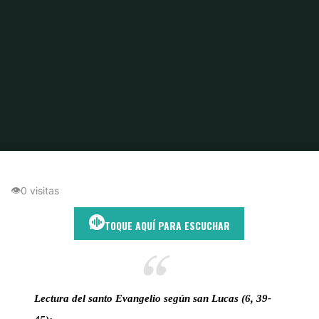
Inicio
Discípulo fiel
El árbol se conoce por su fruto: Reflexión sobre Lucas
6,39-45
👁
0 visitas
TOQUE AQUÍ PARA ESCUCHAR
Lectura del santo Evangelio según san Lucas (6, 39-