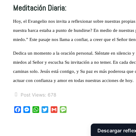
Meditación Diaria:
Hoy, el Evangelio nos invita a reflexionar sobre nuestras propia
nuestra barca estaba a punto de hundirse? En medio de nuestras 
miedo.” Este pasaje nos llama a confiar, a creer que el Señor ti
Dedica un momento a la oración personal. Siéntate en silencio y 
miedos al Señor y escucha Su invitación a no temer. En cada dec
caminas solo. Jesús está contigo, y Su paz es más poderosa que c
actuar con confianza y amor en todas nuestras acciones de hoy.
Post Views:
678
F
M
W
T
G
M
a
e
h
w
m
e
c
s
a
i
a
s
e
s
t
t
i
s
Descargar refle