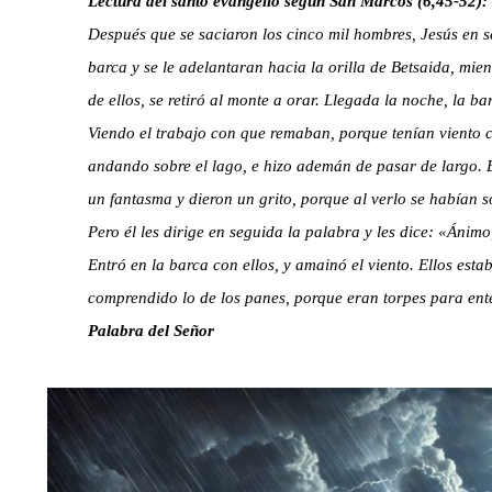
Lectura del santo evangelio según San Marcos (6,45-52):
Después que se saciaron los cinco mil hombres, Jesús en s
barca y se le adelantaran hacia la orilla de Betsaida, mien
de ellos, se retiró al monte a orar. Llegada la noche, la ba
Viendo el trabajo con que remaban, porque tenían viento c
andando sobre el lago, e hizo ademán de pasar de largo. E
un fantasma y dieron un grito, porque al verlo se habían s
Pero él les dirige en seguida la palabra y les dice: «Ánimo
Entró en la barca con ellos, y amainó el viento. Ellos est
comprendido lo de los panes, porque eran torpes para ent
Palabra del Señor