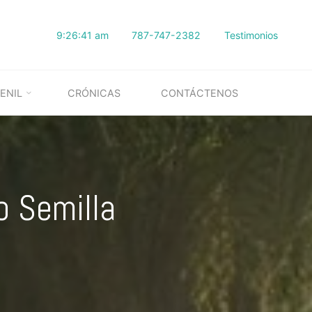
9:26:42 am
787-747-2382
Testimonios
ENIL
CRÓNICAS
CONTÁCTENOS
o Semilla