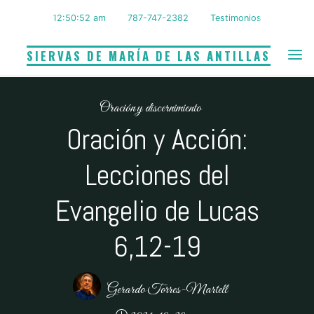
Saltar
12:50:53 am
787-747-2382
Testimonios
al
contenido
SIERVAS DE MARÍA DE LAS ANTILLAS
Oración y discernimiento
Oración y Acción:
Lecciones del
Evangelio de Lucas
6,12-19
Gerardo Torres-Martell