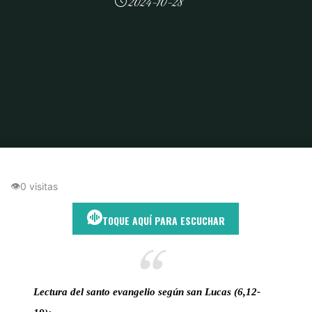
2024-10-28
Inicio
Oración y discernimiento
Oración y Acción: Lecciones del Evangelio
de Lucas 6,12-19
👁
0 visitas
TOQUE AQUÍ PARA ESCUCHAR
Lectura del santo evangelio según san Lucas (6,12-