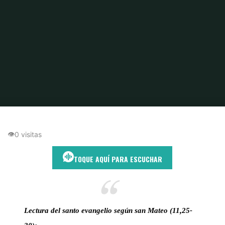
Inicio
Humildad Cristiana
El Yugo Ligero de Cristo: Descanso para el
Alma
👁
0 visitas
TOQUE AQUÍ PARA ESCUCHAR
Lectura del santo evangelio según san Mateo (11,25-