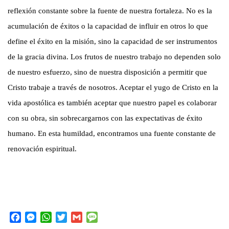
reflexión constante sobre la fuente de nuestra fortaleza. No es la
acumulación de éxitos o la capacidad de influir en otros lo que
define el éxito en la misión, sino la capacidad de ser instrumentos
de la gracia divina. Los frutos de nuestro trabajo no dependen solo
de nuestro esfuerzo, sino de nuestra disposición a permitir que
Cristo trabaje a través de nosotros. Aceptar el yugo de Cristo en la
vida apostólica es también aceptar que nuestro papel es colaborar
con su obra, sin sobrecargarnos con las expectativas de éxito
humano. En esta humildad, encontramos una fuente constante de
renovación espiritual.
F
M
W
T
G
M
a
e
h
w
m
e