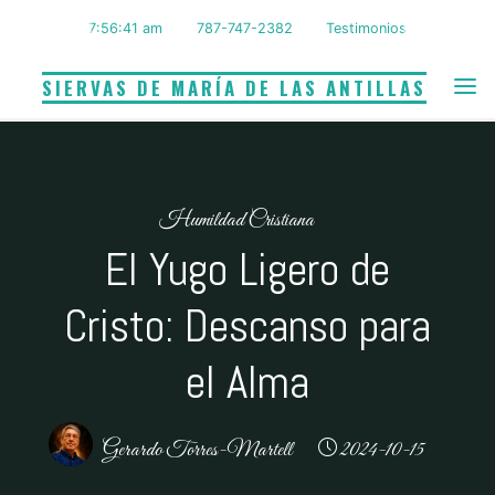
Saltar
7:56:42 am
787-747-2382
Testimonios
al
contenido
SIERVAS DE MARÍA DE LAS ANTILLAS
Humildad Cristiana
El Yugo Ligero de
Cristo: Descanso para
el Alma
Gerardo Torres-Martell
2024-10-15