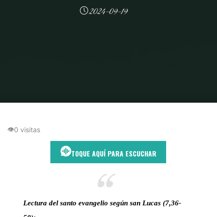
2024-09-19
Inicio
Amor de Dios
El poder del perdón: Reflexiones sobre el Evangelio
de Lucas 7,36-50
👁
0 visitas
TOQUE AQUÍ PARA ESCUCHAR
Lectura del santo evangelio según san Lucas (7,36-