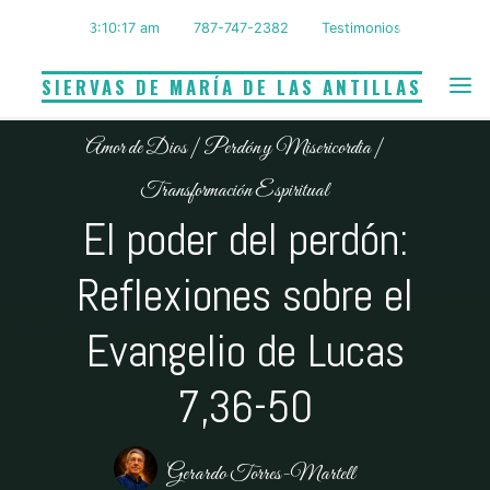
Saltar
3:10:18 am
787-747-2382
Testimonios
al
contenido
SIERVAS DE MARÍA DE LAS ANTILLAS
Amor de Dios
|
Perdón y Misericordia
|
Transformación Espiritual
El poder del perdón:
Reflexiones sobre el
Evangelio de Lucas
7,36-50
Gerardo Torres-Martell