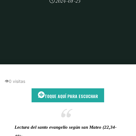
2024-08-23
Inicio
Amor a Dios y al Prójimo
Viviendo los Dos Grandes Mandamientos:
Amor a Dios y al Prójimo
👁
0 visitas
TOQUE AQUÍ PARA ESCUCHAR
Lectura del santo evangelio según san Mateo (22,34-