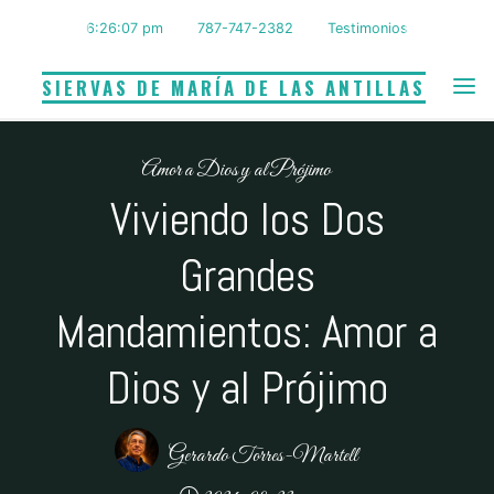
Saltar
6:26:08 pm
787-747-2382
Testimonios
al
contenido
SIERVAS DE MARÍA DE LAS ANTILLAS
Amor a Dios y al Prójimo
Viviendo los Dos
Grandes
Mandamientos: Amor a
Dios y al Prójimo
Gerardo Torres-Martell