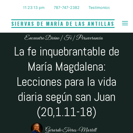
Saltar
11:23:14 pm
787-747-2382
Testimonios
al
contenido
SIERVAS DE MARÍA DE LAS ANTILLAS
Encuentro Divino
|
Fe
|
Perseverancia
La fe inquebrantable de
María Magdalena:
Lecciones para la vida
diaria según san Juan
(20,1.11-18)
Gerardo Torres-Martell