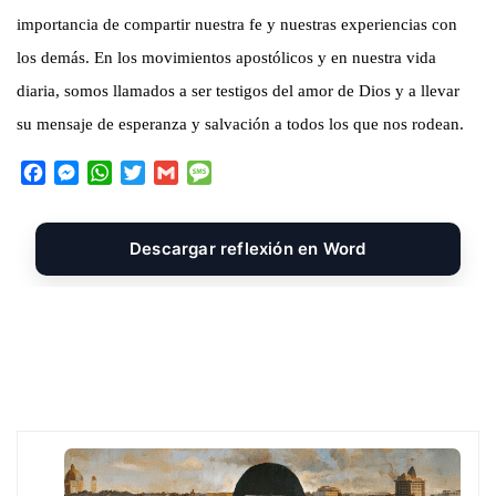
importancia de compartir nuestra fe y nuestras experiencias con
los demás. En los movimientos apostólicos y en nuestra vida
diaria, somos llamados a ser testigos del amor de Dios y a llevar
su mensaje de esperanza y salvación a todos los que nos rodean.
F
M
W
T
G
M
a
e
h
w
m
e
c
s
a
i
a
s
e
s
t
t
i
s
Descargar reflexión en Word
b
e
s
t
l
a
o
n
A
e
g
o
g
p
r
e
k
e
p
r