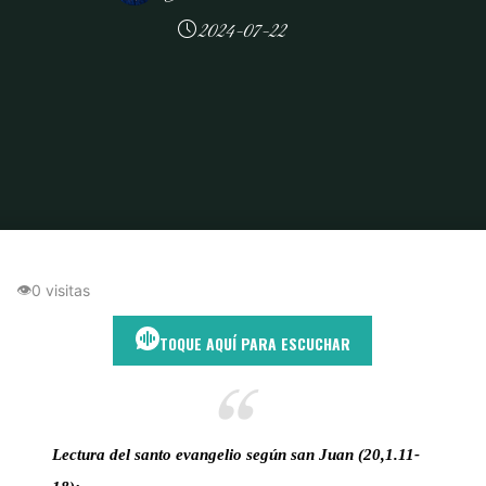
2024-07-22
Inicio
Encuentro Divino
La fe inquebrantable de María Magdalena:
Lecciones para la vida diaria según san Juan (20,1.11-18)
👁
0 visitas
TOQUE AQUÍ PARA ESCUCHAR
Lectura del santo evangelio según san Juan (20,1.11-