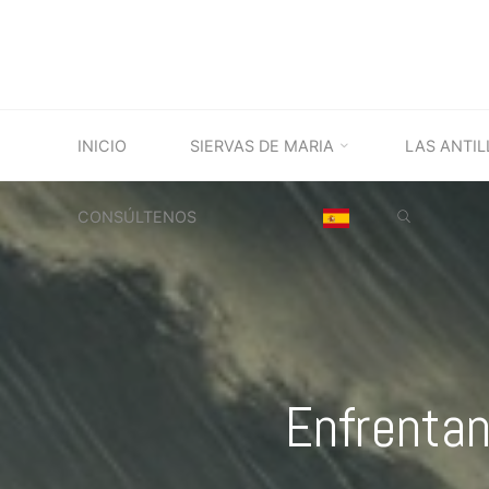
Saltar
al
contenido
INICIO
SIERVAS DE MARIA
LAS ANTIL
BUSCAR
CONSÚLTENOS
Enfrentan