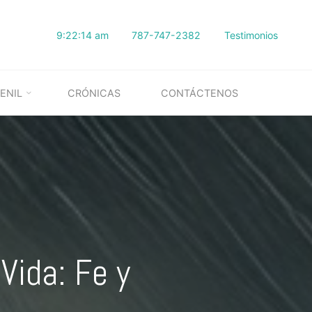
9:22:16 am
787-747-2382
Testimonios
ENIL
CRÓNICAS
CONTÁCTENOS
Vida: Fe y