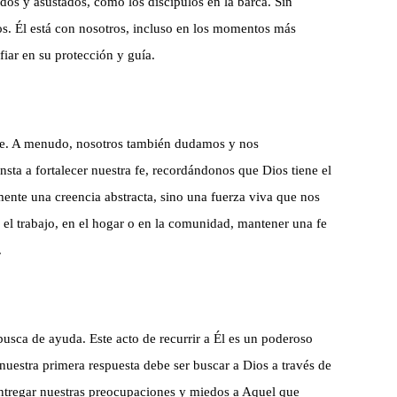
os y asustados, como los discípulos en la barca. Sin
s. Él está con nosotros, incluso en los momentos más
iar en su protección y guía.
de fe. A menudo, nosotros también dudamos y nos
sta a fortalecer nuestra fe, recordándonos que Dios tiene el
ente una creencia abstracta, sino una fuerza viva que nos
n el trabajo, en el hogar o en la comunidad, mantener una fe
.
busca de ayuda. Este acto de recurrir a Él es un poderoso
nuestra primera respuesta debe ser buscar a Dios a través de
entregar nuestras preocupaciones y miedos a Aquel que