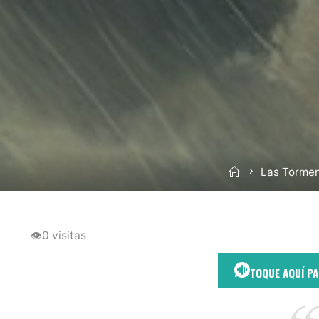
Inicio
Las Tormen
👁
0 visitas
TOQUE AQUÍ P