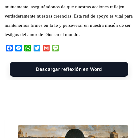
mutuamente, asegurándonos de que nuestras acciones reflejen
verdaderamente nuestras creencias. Esta red de apoyo es vital para
mantenernos firmes en la fe y perseverar en nuestra misión de ser
testigos del amor de Dios en el mundo.
F
M
W
T
G
M
a
e
h
w
m
e
c
s
a
i
a
s
e
s
t
t
i
s
Descargar reflexión en Word
b
e
s
t
l
a
o
n
A
e
g
o
g
p
r
e
k
e
p
r