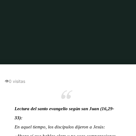
Inicio
Apoyo mutuo
Claridad y Comunidad: Reflexiones desde Juan
16,29-33
👁
0 visitas
Lectura del santo evangelio según san Juan (16,29-
33):
En aquel tiempo, los discípulos dijeron a Jesús: