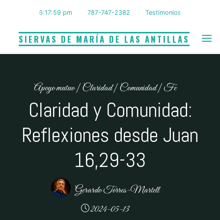
Saltar
6:18:00 pm
787-747-2382
Testimonios
al
contenido
SIERVAS DE MARÍA DE LAS ANTILLAS
Apoyo mutuo
|
Claridad
|
Comunidad
|
Fe
Claridad y Comunidad:
Reflexiones desde Juan
16,29-33
Gerardo Torres-Martell
2024-05-13