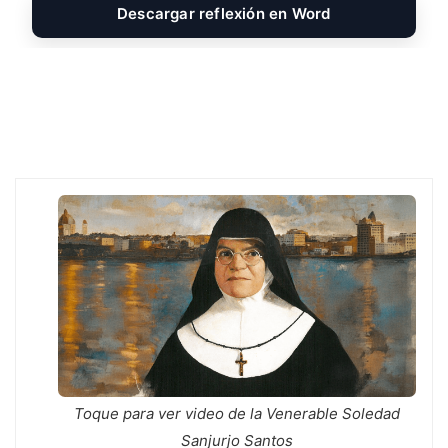
e
s
t
t
i
s
Descargar reflexión en Word
b
e
s
t
l
a
o
n
A
e
g
o
g
p
r
e
k
e
p
r
Toque para ver video de la Venerable Soledad
Sanjurjo Santos