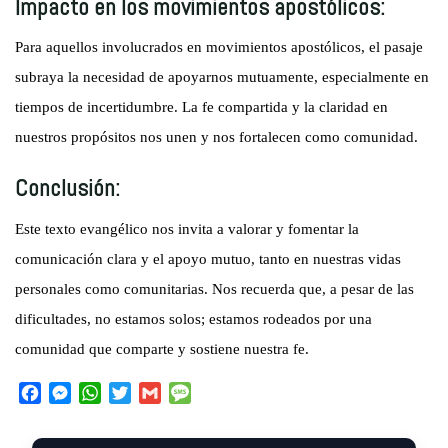
Impacto en los movimientos apostólicos:
Para aquellos involucrados en movimientos apostólicos, el pasaje
subraya la necesidad de apoyarnos mutuamente, especialmente en
tiempos de incertidumbre. La fe compartida y la claridad en
nuestros propósitos nos unen y nos fortalecen como comunidad.
Conclusión:
Este texto evangélico nos invita a valorar y fomentar la
comunicación clara y el apoyo mutuo, tanto en nuestras vidas
personales como comunitarias. Nos recuerda que, a pesar de las
dificultades, no estamos solos; estamos rodeados por una
comunidad que comparte y sostiene nuestra fe.
F
M
W
T
G
M
a
e
h
w
m
e
c
s
a
i
a
s